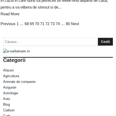
In cazul in care doriti sa petreceti un week-end departe de casa,
pentru a va elibera de stresul si de...
Read More
Previous
1
…
68
69
70
71
72
73
74
…
80
Next
Categorii
Afaceri
Agricultura
Animale de companie
Asigurari
Astrologie
Auto
Blog
Cadouri
Carti