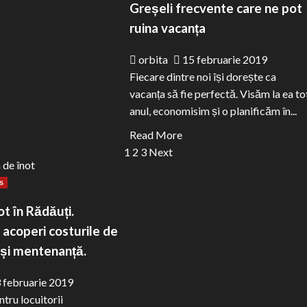
0+
împodobim
Greșeli frecvente care ne pot
saje
Bradul
ruina vacanța
de
Crăciun
orbita
15 februarie 2019
rtie.
pentru
Fiecare dintre noi își dorește ca
le
a
vacanța să fie perfectă. Visăm la ea to
i
fi
anul, economisim și o planificăm în...
umoase
mereu
Read
Read More
saje
în
more
1
2
3
Next
tendințele
about
ări
anului
es
Greșeli
ntru
frecvente
ua
ot în Rădăuți.
care
meii.
 acoperi costurile de
ne
 și mentenanță.
pot
ruina
 februarie 2019
vacanța
tru locuitorii