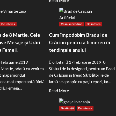
Read
Read More
more
about
Bradul
De interes
Casa si Gradina
De interes
de
Crăciun.
 de 8 Martie. Cele
Cum împodobim Bradul de
Tradiții
se Mesaje și Urări
Crăciun pentru a fi mereu în
și
a Femeii.
tendințele anului
superstiții
românești
 februarie 2019
orbita
17 februarie 2019
0
8 Martie, odată cu venirea
Sfaturi de la designeri, pentru un Brad
tot mapamondul
de Crăciun în trend Sărbătorile de
cea mai importantă ființă
iarnă se apropie cu pași repezi, iar...
ră, Femeia....
Read
Read More
ad
more
ore
about
Destinații
De interes
out
Cum