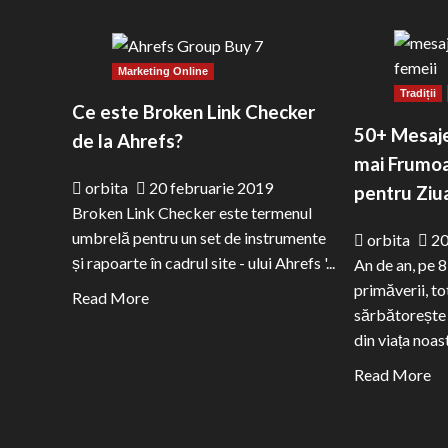
Marketing Online
Tradiții
Ce este Broken Link Checker
50+ Mesaje
de la Ahrefs?
mai Frumoa
orbita
20 februarie 2019
pentru Ziu
Broken Link Checker este termenul
umbrelă pentru un set de instrumente
orbita
20
și rapoarte în cadrul site - ului Ahrefs '...
An de an, pe 
primăverii, 
Read
Read More
sărbătorește 
more
din viața noast
about
Ce
Re
Read More
este
m
Broken
ab
Link