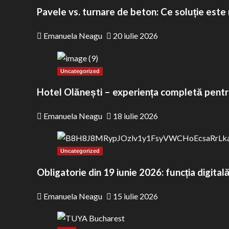
Pavele vs. turnare de beton: Ce soluție este
în
și
Emanuela Neagu
20 iulie 2026
me
Uncategorized
Hotel Olănești – experiența completă pentr
Emanuela Neagu
18 iulie 2026
Uncategorized
Obligatorie din 19 iunie 2026: funcția digi
Emanuela Neagu
15 iulie 2026