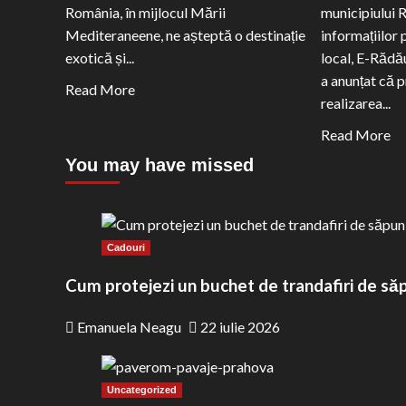
România, în mijlocul Mării
municipiului 
Mediteraneene, ne așteptă o destinație
informațiilor 
exotică și...
local, E-Rădău
a anunțat că p
Read
Read More
realizarea...
more
about
Re
Read More
Malta
m
You may have missed
–
ab
totul
Ba
despre
de
cazare,
în
Cadouri
transport,
în
Cum protejezi un buchet de trandafiri de săp
costuri
Ră
și
Pr
Emanuela Neagu
22 iulie 2026
atracții
va
turistice
ac
co
Uncategorized
de