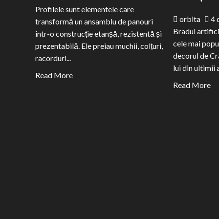
Profilele sunt elementele care
orbita
4 
transformă un ansamblu de panouri
Bradul artific
într-o construcție etanșă, rezistentă și
cele mai popu
prezentabilă. Ele preiau muchii, colțuri,
decorul de Cr
racorduri...
lui din ultimii a
Read
Read More
Re
Read More
more
m
about
ab
Profile
Ev
pentru
br
panouri
art
sandwich:
și
tipuri,
te
rol
an
și
2
montaj