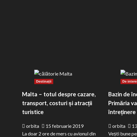
5
Checker
Me
de
de
la
8
Ahrefs?
Ma
Ce
ma
Fr
Me
și
Ur
Destinații
De inter
pe
Zi
Malta – totul despre cazare,
Bazin de în
Fe
transport, costuri și atracții
Primăria va
turistice
întreținere
orbita
15 februarie 2019
orbita
13
La doar 2 ore de mers cu avionul din
Vești bune pen