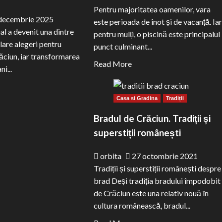
Pentru majoritatea oamenilor, vara
decembrie 2025
este perioada de înot și de vacanță. Iar
ial a devenit una dintre
pentru mulți, o piscină este principalul
lare alegeri pentru
punct culminant...
ăciun, iar transformarea
Read
Read More
ni...
more
ad
about
ore
Casa si Gradina
Tradiții
Cum
out
să
Bradul de Crăciun. Tradiții și
oluția
vă
superstiții românești
adului
păstrați
ificial
piscina
orbita
27 octombrie 2021
curată
Tradiții și superstiții românești despre
ndințele
în
brad Deși tradiția bradului împodobit
ului
timpul
de Crăciun este una relativ nouă în
025
verii
cultura românească, bradul...