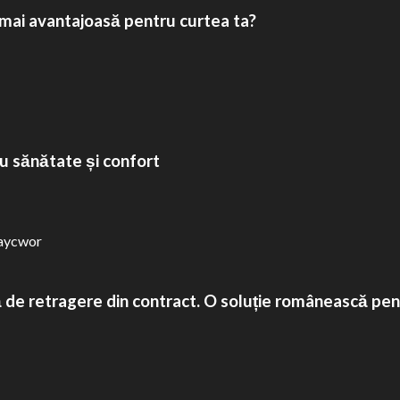
 mai avantajoasă pentru curtea ta?
treținere
ntenanță.
u sănătate și confort
tală de retragere din contract. O soluție româneasc