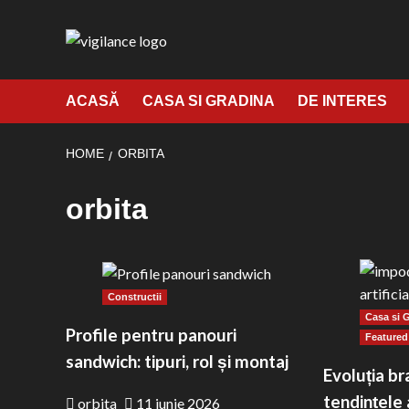
Skip
to
content
ACASĂ
CASA SI GRADINA
DE INTERES
HOME
ORBITA
orbita
Paginație
articole
Constructii
Casa si 
Profile pentru panouri
Featured
sandwich: tipuri, rol și montaj
Evoluția bra
tendințele
orbita
11 iunie 2026