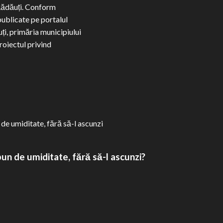
Rădăuți. Conform
publicate pe portalul
ți, primăria municipiului
roiectul privind
ad
ore
out
zin
ot
un de umiditate, fără să-l ascunzi?
dăuți.
imăria
operi
sturile