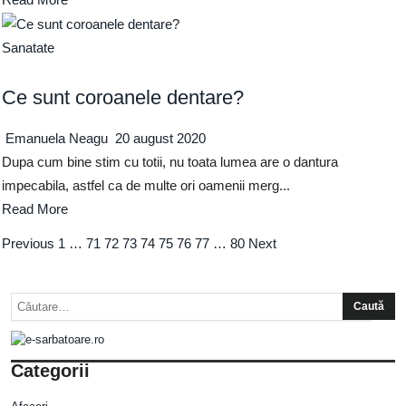
Sanatate
Ce sunt coroanele dentare?
Emanuela Neagu
20 august 2020
Dupa cum bine stim cu totii, nu toata lumea are o dantura
impecabila, astfel ca de multe ori oamenii merg...
Read More
Previous
1
…
71
72
73
74
75
76
77
…
80
Next
Categorii