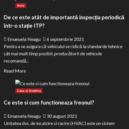
5
Auto
caracteristici
ale
De ce este atât de importantă inspecția periodică
unui
într-o stație ITP?
carucior
de
Emanuela Neagu
6 septembrie 2021
calitate,
Pentru a se asigura că vehiculul se ridică la standarde tehnice
perfect
cât mai mult timp posibil, producătorii de vehicule
pentru
recomandă...
copilul
Read
Read More
tau
more
about
Casa si Gradina
De
ce
Ce este si cum functioneaza freonul?
este
atât
Emanuela Neagu
30 august 2021
de
Unitatea dvs. de incalzire si racire (HVAC) este un sistem
importantă