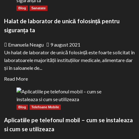
Decoratiuni
Blog
Sanatate
de
sarbatori:
Halat de laborator de unică folosință pentru
sfaturi
siguranța ta
pentru
atmosfera
Emanuela Neagu
9 august 2021
de
Un halat de laborator de unică folosință este foarte solicitat în
Craciun
laboratoarele majorității instituțiilor medicale, alimentare dar
acasa
și în saloanele de...
Read
Read More
more
about
Halat
Blog
Telefoane Mobile
de
laborator
Aplicatiile pe telefonul mobil – cum se instaleaza
de
si cum se utilizeaza
unică