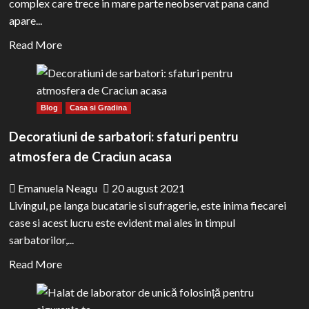
complex care trece in mare parte neobservat pana cand
inspecția
apare...
periodică
Read
Read More
într-
more
o
about
stație
Ce
ITP?
Blog
Casa si Gradina
este
si
Decoratiuni de sarbatori: sfaturi pentru
cum
atmosfera de Craciun acasa
functioneaza
freonul?
Emanuela Neagu
20 august 2021
Livingul, pe langa bucatarie si sufragerie, este inima fiecarei
case si acest lucru este evident mai ales in timpul
sarbatorilor,...
Read
Read More
more
about