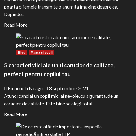
poarta o femeie transmite o anumita imagine despre ea.
Depinde...
Read
Read More
more
about
Ce
Blog
Mama si copil
spune
imbracamintea
5 caracteristici ale unui carucior de calitate,
ta
perfect pentru copilul tau
despre
tine?
Emanuela Neagu
8 septembrie 2021
Atunci cand ai un copil mic, ai nevoie, cu siguranta, de un
carucior de calitate. Este bine sa alegi totul...
Read
Read More
more
about