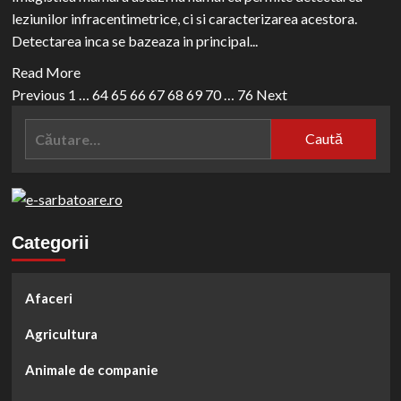
si
leziunilor infracentimetrice, ci si caracterizarea acestora.
pentru
Detectarea inca se bazeaza in principal...
ce
Read
Read More
tip
Paginație
more
Previous
1
…
64
65
66
67
68
69
70
…
76
Next
de
about
articole
benzi
Caută
Elastografie
led?
după:
mamara
cu
ultrasunete
Categorii
Afaceri
Agricultura
Animale de companie