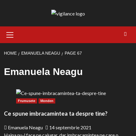
Skip
to
content
Primary
Menu
HOME
EMANUELA NEAGU
PAGE 67
Emanuela Neagu
Frumusete
Monden
Ce spune imbracamintea ta despre tine?
Emanuela Neagu
14 septembrie 2021
Haina nu-l face pe calugar, dar imbracamintea pe care o