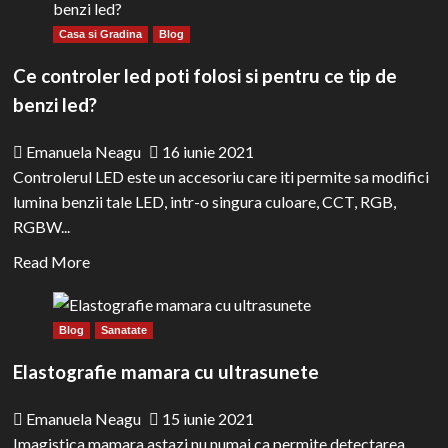
Cele
utilizeaza
Casa si Gradina
Blog
mai
bune
Ce controler led poti folosi si pentru ce tip de
jocuri
benzi led?
gratuite
pentru
Emanuela Neagu
16 iunie 2021
Android
Controlerul LED este un accesoriu care iti permite sa modifici
lumina benzii tale LED, intr-o singura culoare, CCT, RGB,
RGBW...
Read
Read More
more
about
Blog
Sanatate
Ce
controler
Elastografie mamara cu ultrasunete
led
poti
Emanuela Neagu
15 iunie 2021
folosi
Imagistica mamara astazi nu numai ca permite detectarea