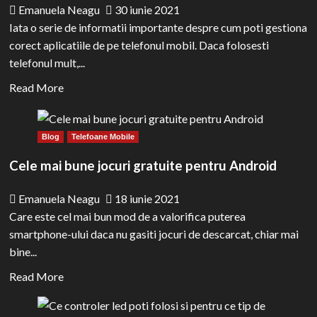
folosință
Emanuela Neagu
30 iunie 2021
pentru
Iata o serie de informatii importante despre cum poti gestiona
siguranța
corect aplicatiile de pe telefonul mobil. Daca folosesti
ta
telefonul mult,...
Read
Read More
more
about
Blog
Telefoane Mobile
Aplicatiile
pe
Cele mai bune jocuri gratuite pentru Android
telefonul
mobil
Emanuela Neagu
18 iunie 2021
–
Care este cel mai bun mod de a valorifica puterea
cum
smartphone-ului daca nu gasiti jocuri de descarcat, chiar mai
se
bine...
instaleaza
Read
Read More
si
more
cum
about
se