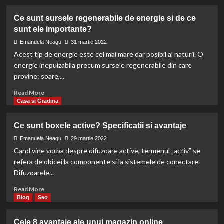
about
De
Ce sunt sursele regenerabile de energie si de ce
ce
sunt ele importante?
sa
pariezi
Emanuela Neagu
31 martie 2022
pe
Acest tip de energie este cel mai mare dar posibil al naturii. O
mobilier
energie inepuizabila precum sursele regenerabile din care
personalizat
provine: soare,...
pentru
casa?
Read
Read More
more
Casa si Gradina
about
Ce
Ce sunt boxele active? Specificatii si avantaje
sunt
sursele
Emanuela Neagu
29 martie 2022
regenerabile
Cand vine vorba despre difuzoare active, termenul „activ” se
de
refera de obicei la componente si la sistemele de conectare.
energie
Difuzoarele...
si
de
Read
Read More
ce
more
Blog
Seo
sunt
about
ele
Ce
Cele 8 avantaje ale unui magazin online