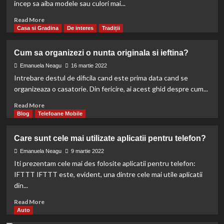
incep sa aiba modele sau culori mai...
motor?
Read
Read More
more
Casa si Gradina
De interes
Tradiții
about
Avantajele
Cum sa organizezi o nunta originala si ieftina?
sosetelor
din
Emanuela Neagu
16 martie 2022
bumbac,
Intrebare destul de dificila cand este prima data cand se
esentiale
organizeaza o casatorie. Din fericire, ai acest ghid despre cum...
pentru
a
Read
Read More
avea
more
Blog
Telefoane Mobile
grija
about
de
Cum
Care sunt cele mai utilizate aplicatii pentru telefon?
picioarele
sa
tale
organizezi
Emanuela Neagu
9 martie 2022
o
Iti prezentam cele mai des folosite aplicatii pentru telefon:
nunta
IFTTT IFTTT este, evident, una dintre cele mai utile aplicatii
originala
din...
si
ieftina?
Read
Read More
more
Auto
about