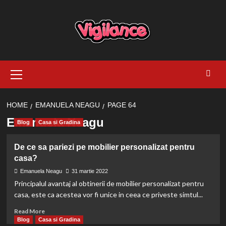
Skip
to
content
Primary
Menu
HOME
EMANUELA NEAGU
PAGE 64
Emanuela Neagu
Blog
Casa si Gradina
De ce sa pariezi pe mobilier personalizat pentru
casa?
Emanuela Neagu
31 martie 2022
Principalul avantaj al obtinerii de mobilier personalizat pentru
casa, este ca acestea vor fi unice in ceea ce priveste simtul...
Read
Read More
more
Blog
Casa si Gradina