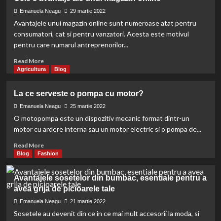
importante?
sunt
boxele
Emanuela Neagu
29 martie 2022
active?
Avantajele unui magazin online sunt numeroase atat pentru
Specificatii
consumatori, cat si pentru vanzatori. Acesta este motivul
si
pentru care numarul antreprenorilor...
avantaje
Read
Read More
more
Agricultura
Blog
about
Cele
La ce serveste o pompa cu motor?
8
avantaje
Emanuela Neagu
25 martie 2022
ale
O motopompa este un dispozitiv mecanic format dintr-un
unui
motor cu ardere interna sau un motor electric si o pompa de...
magazin
online
Read
Read More
more
Blog
Fashion
about
La
Avantajele sosetelor din bumbac, esentiale pentru a
ce
avea grija de picioarele tale
serveste
o
Emanuela Neagu
21 martie 2022
pompa
Sosetele au devenit din ce in ce mai mult accesorii la moda, si
cu