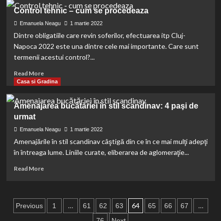
Care
Control tehnic – cum se procedeaza
sunt
cele
Emanuela Neagu
1 martie 2022
mai
Dintre obligatiile care revin soferilor, efectuarea itp Cluj-
utilizate
Napoca 2022 este una dintre cele mai importante. Care sunt
aplicatii
termenii acestui control?...
pentru
telefon?
Read
Read More
more
Casa si Gradina
about
Control
Amenajarea bucătăriei în stil scandinav: 4 paşi de
tehnic
urmat
–
cum
Emanuela Neagu
1 martie 2022
se
Amenajările în stil scandinav câştigă din ce în ce mai mulţi adepţi
procedeaza
în întreaga lume. Liniile curate, eliberarea de aglomeraţie...
Read
Read More
more
about
Amenajarea
Paginație
bucătăriei
…
64
…
Previous
1
61
62
63
65
66
67
în
76
Next