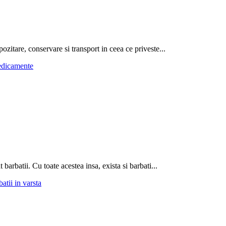
zitare, conservare si transport in ceea ce priveste...
medicamente
arbatii. Cu toate acestea insa, exista si barbati...
tii in varsta