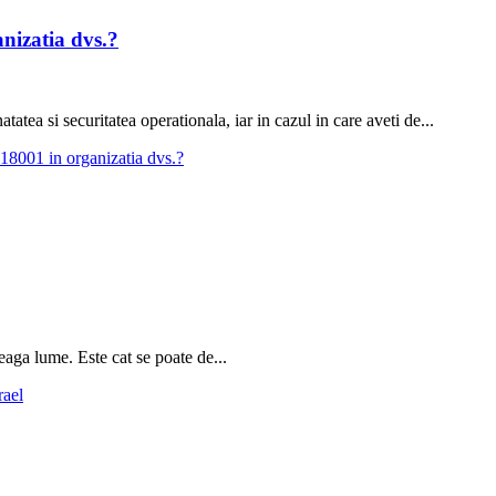
nizatia dvs.?
a si securitatea operationala, iar in cazul in care aveti de...
8001 in organizatia dvs.?
reaga lume. Este cat se poate de...
rael