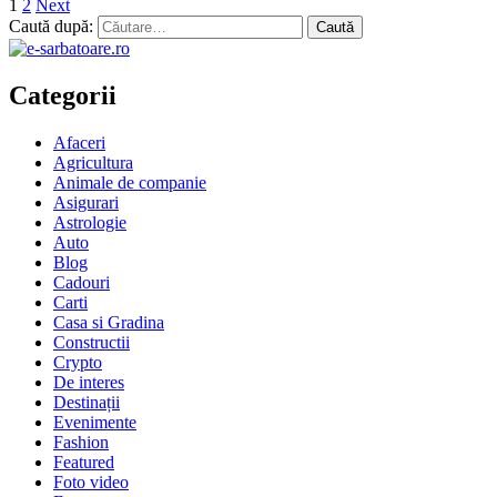
1
2
Next
Caută după:
Categorii
Afaceri
Agricultura
Animale de companie
Asigurari
Astrologie
Auto
Blog
Cadouri
Carti
Casa si Gradina
Constructii
Crypto
De interes
Destinații
Evenimente
Fashion
Featured
Foto video