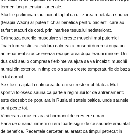
termen lung a tensiunii arteriale.
Studiile preliminare au indicat faptul ca utilizarea repetata a saunei
(terapia Waon) ar putea fi chiar benefica pentru pacientii care au
suferit atacuri de cord, prin intarirea tesutului nedeteriorat.
Calmeaza durerile musculare si creste muschii mai puternici
Toata lumea stie ca caldura calmeaza muschii durerosi dupa un
antrenament si accelereaza recuperarea dupa leziuni minore. Un
dus cald sau o compresa fierbinte va ajuta sa va incalziti muschii
numai din exterior, in timp ce o sauna creste temperaturile de baza
in tot corpul.
Se stie ca ajuta la calmarea durerii si creste mobilitatea. Multi
sportivi folosesc sauna ca parte a regimului lor de antrenament:
este deosebit de populara in Rusia si statele baltice, unde saunele
sunt peste tot.
Vindecarea musculara si hormonul de crestere uman
Pana de curand, nimeni nu era foarte sigur de ce saunele erau atat
de benefice. Recentele cercetari au aratat ca timpul petrecut in