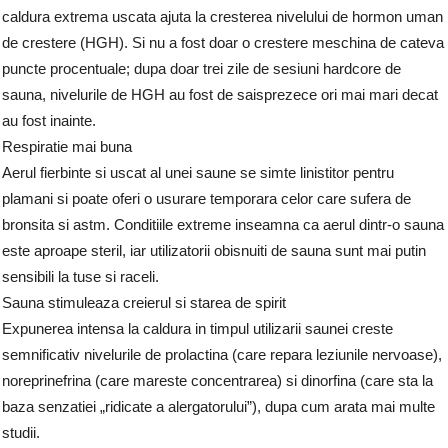
caldura extrema uscata ajuta la cresterea nivelului de hormon uman
de crestere (HGH). Si nu a fost doar o crestere meschina de cateva
puncte procentuale; dupa doar trei zile de sesiuni hardcore de
sauna, nivelurile de HGH au fost de saisprezece ori mai mari decat
au fost inainte.
Respiratie mai buna
Aerul fierbinte si uscat al unei saune se simte linistitor pentru
plamani si poate oferi o usurare temporara celor care sufera de
bronsita si astm. Conditiile extreme inseamna ca aerul dintr-o sauna
este aproape steril, iar utilizatorii obisnuiti de sauna sunt mai putin
sensibili la tuse si raceli.
Sauna stimuleaza creierul si starea de spirit
Expunerea intensa la caldura in timpul utilizarii saunei creste
semnificativ nivelurile de prolactina (care repara leziunile nervoase),
noreprinefrina (care mareste concentrarea) si dinorfina (care sta la
baza senzatiei „ridicate a alergatorului”), dupa cum arata mai multe
studii.