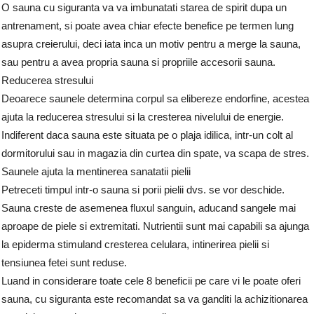
O sauna cu siguranta va va imbunatati starea de spirit dupa un
antrenament, si poate avea chiar efecte benefice pe termen lung
asupra creierului, deci iata inca un motiv pentru a merge la sauna,
sau pentru a avea propria sauna si propriile accesorii sauna.
Reducerea stresului
Deoarece saunele determina corpul sa elibereze endorfine, acestea
ajuta la reducerea stresului si la cresterea nivelului de energie.
Indiferent daca sauna este situata pe o plaja idilica, intr-un colt al
dormitorului sau in magazia din curtea din spate, va scapa de stres.
Saunele ajuta la mentinerea sanatatii pielii
Petreceti timpul intr-o sauna si porii pielii dvs. se vor deschide.
Sauna creste de asemenea fluxul sanguin, aducand sangele mai
aproape de piele si extremitati. Nutrientii sunt mai capabili sa ajunga
la epiderma stimuland cresterea celulara, intinerirea pielii si
tensiunea fetei sunt reduse.
Luand in considerare toate cele 8 beneficii pe care vi le poate oferi
sauna, cu siguranta este recomandat sa va ganditi la achizitionarea