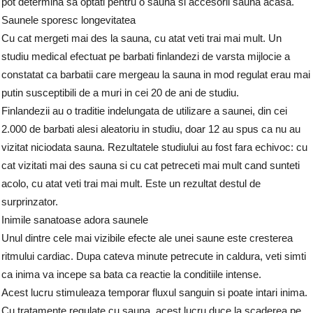
pot determina sa optati pentru o sauna si accesorii sauna acasa.
Saunele sporesc longevitatea
Cu cat mergeti mai des la sauna, cu atat veti trai mai mult. Un
studiu medical efectuat pe barbati finlandezi de varsta mijlocie a
constatat ca barbatii care mergeau la sauna in mod regulat erau mai
putin susceptibili de a muri in cei 20 de ani de studiu.
Finlandezii au o traditie indelungata de utilizare a saunei, din cei
2.000 de barbati alesi aleatoriu in studiu, doar 12 au spus ca nu au
vizitat niciodata sauna. Rezultatele studiului au fost fara echivoc: cu
cat vizitati mai des sauna si cu cat petreceti mai mult cand sunteti
acolo, cu atat veti trai mai mult. Este un rezultat destul de
surprinzator.
Inimile sanatoase adora saunele
Unul dintre cele mai vizibile efecte ale unei saune este cresterea
ritmului cardiac. Dupa cateva minute petrecute in caldura, veti simti
ca inima va incepe sa bata ca reactie la conditiile intense.
Acest lucru stimuleaza temporar fluxul sanguin si poate intari inima.
Cu tratamente regulate cu sauna, acest lucru duce la scaderea pe