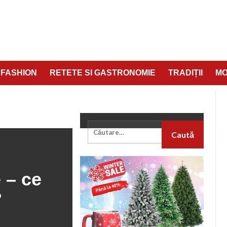
FASHION
RETETE SI GASTRONOMIE
TRADIȚII
M
I DIN ISTORIE – CE AVEM DE ÎNVĂȚAT DE LA EI?
 – ce
?