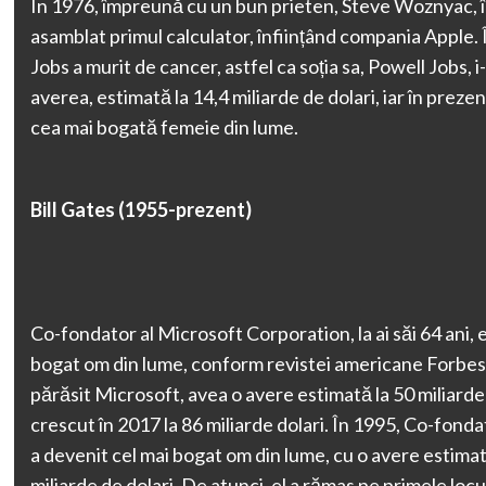
În 1976, împreună cu un bun prieten, Steve Woznyac, î
asamblat primul calculator, înființând compania Apple. 
Jobs a murit de cancer, astfel ca soția sa, Powell Jobs, 
averea, estimată la 14,4 miliarde de dolari, iar în prezen
cea mai bogată femeie din lume.
Bill Gates (1955-prezent)
Co-fondator al Microsoft Corporation, la ai săi 64 ani, 
bogat om din lume, conform revistei americane Forbes.
părăsit Microsoft, avea o avere estimată la 50 miliarde 
crescut în 2017 la 86 miliarde dolari. În 1995, Co-fond
a devenit cel mai bogat om din lume, cu o avere estimat
miliarde de dolari. De atunci, el a rămas pe primele locur