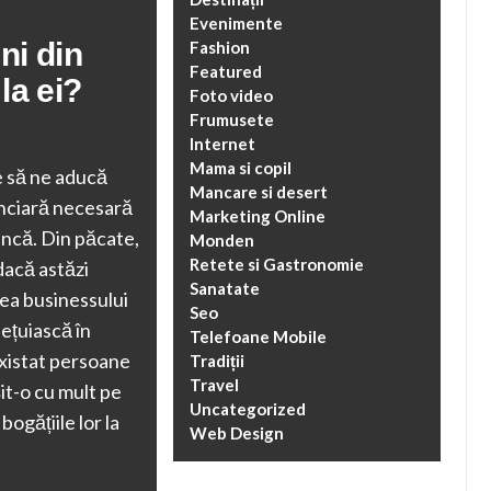
Evenimente
ni din
Fashion
Featured
la ei?
Foto video
Frumusete
Internet
Mama si copil
e să ne aducă
Mancare si desert
anciară necesară
Marketing Online
uncă. Din păcate,
Monden
Retete si Gastronomie
dacă astăzi
Sanatate
ea businessului
Seo
ețuiască în
Telefoane Mobile
existat persoane
Tradiții
Travel
it-o cu mult pe
Uncategorized
ogățiile lor la
Web Design