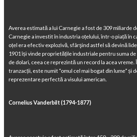
Averea estimată a lui Carnegie a fost de 309 miliarde d
Carnegie a investit în industria oțelului, într-o piață în
oțel era efectiv explozivă, sfârşind astfel să devină lide
1901 își vinde proprietățile industriale pentru suma de
de dolari, ceea ce reprezintă un record la acea vreme. 
tranzacții, este numit “omul cel mai bogat din lume” și 
reprezentare perfectă a visului american.
Cornelius Vanderbilt (1794-1877)