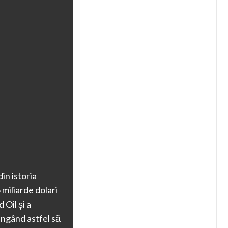
in istoria
 miliarde dolari
 Oil și a
ungând astfel să