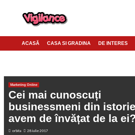
ACASĂ
CASA SI GRADINA
DE INTERES
HOME
MARKETING ONLINE
CEI MAI CUNOSCUȚI BUSINESSMEN
Marketing Online
Cei mai cunoscuți
businessmeni din istorie
avem de învățat de la ei
orbita
28 iulie 2017