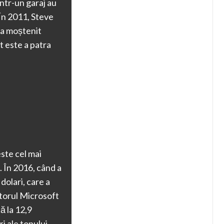
ntr-un garaj au
În 2011, Steve
i-a moștenit
t este a patra
este cel mai
 În 2016, când a
dolari, care a
atorul Microsoft
ă la 12,9
i ale topului.