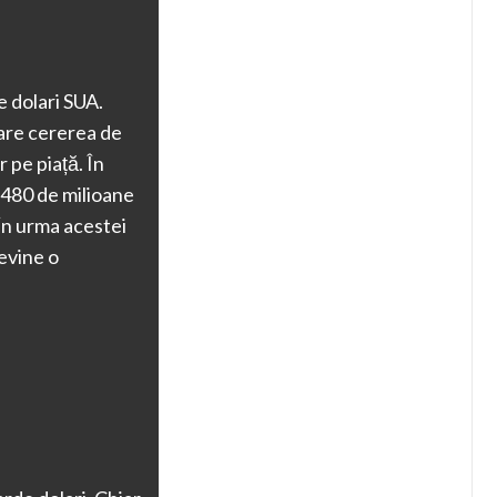
e dolari SUA.
 care cererea de
r pe piață. În
 480 de milioane
În urma acestei
devine o