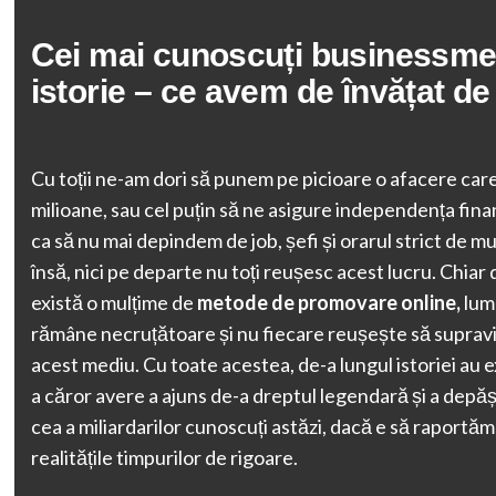
Cei mai cunoscuți businessme
istorie – ce avem de învățat de 
Cu toții ne-am dori să punem pe picioare o afacere car
milioane, sau cel puțin să ne asigure independența fin
ca să nu mai depindem de job, șefi și orarul strict de m
însă, nici pe departe nu toți reușesc acest lucru. Chiar 
există o mulțime de
metode de promovare online,
lum
rămâne necruțătoare și nu fiecare reușește să supravi
acest mediu. Cu toate acestea, de-a lungul istoriei au 
a căror avere a ajuns de-a dreptul legendară și a depăș
cea a miliardarilor cunoscuți astăzi, dacă e să raportăm b
realitățile timpurilor de rigoare.