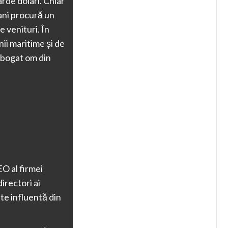
rde dolari. Chiar
 ani procură un
 venituri. În
ii maritime și de
i bogat om din
O al firmei
irectori ai
te influentă din