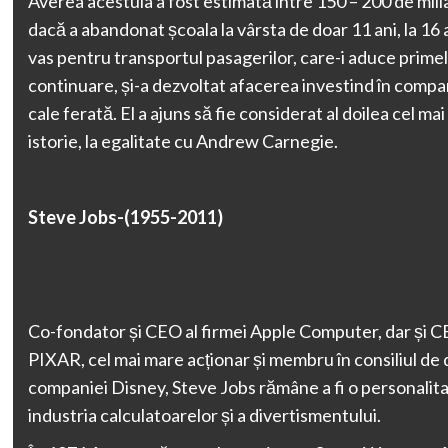
Averea acestuia a fost estimată între 150 – 200 de milia
dacă a abandonat școala la vârsta de doar 11 ani, la 16
vas pentru transportul pasagerilor, care-i aduce primele
continuare, și-a dezvoltat afacerea investind în compan
cale ferată. El a ajuns să fie considerat al doilea cel ma
istorie, la egalitate cu Andrew Carnegie.
Steve Jobs-(1955-2011)
Co-fondator și CEO al firmei Apple Computer, dar și CE
PIXAR, cel mai mare acționar și membru în consiliul de d
companiei Disney, Steve Jobs rămâne a fi o personalita
industria calculatoarelor și a divertismentului.