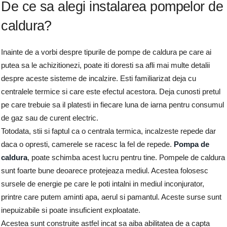
De ce sa alegi instalarea pompelor de
caldura?
Inainte de a vorbi despre tipurile de pompe de caldura pe care ai
putea sa le achizitionezi, poate iti doresti sa afli mai multe detalii
despre aceste sisteme de incalzire. Esti familiarizat deja cu
centralele termice si care este efectul acestora. Deja cunosti pretul
pe care trebuie sa il platesti in fiecare luna de iarna pentru consumul
de gaz sau de curent electric.
Totodata, stii si faptul ca o centrala termica, incalzeste repede dar
daca o opresti, camerele se racesc la fel de repede.
Pompa de
caldura
, poate schimba acest lucru pentru tine. Pompele de caldura
sunt foarte bune deoarece protejeaza mediul. Acestea folosesc
sursele de energie pe care le poti intalni in mediul inconjurator,
printre care putem aminti apa, aerul si pamantul. Aceste surse sunt
inepuizabile si poate insuficient exploatate.
Acestea sunt construite astfel incat sa aiba abilitatea de a capta