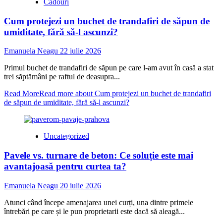
Cadouri
Cum protejezi un buchet de trandafiri de săpun de
umiditate, fără să-l ascunzi?
Emanuela Neagu
22 iulie 2026
Primul buchet de trandafiri de săpun pe care l-am avut în casă a stat
trei săptămâni pe raftul de deasupra...
Read More
Read more about Cum protejezi un buchet de trandafiri
de săpun de umiditate, fără să-l ascunzi?
Uncategorized
Pavele vs. turnare de beton: Ce soluție este mai
avantajoasă pentru curtea ta?
Emanuela Neagu
20 iulie 2026
Atunci când începe amenajarea unei curți, una dintre primele
întrebări pe care și le pun proprietarii este dacă să aleagă...