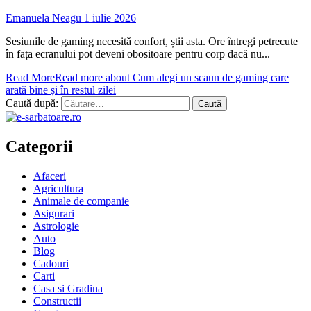
Emanuela Neagu
1 iulie 2026
Sesiunile de gaming necesită confort, știi asta. Ore întregi petrecute
în fața ecranului pot deveni obositoare pentru corp dacă nu...
Read More
Read more about Cum alegi un scaun de gaming care
arată bine și în restul zilei
Caută după:
Categorii
Afaceri
Agricultura
Animale de companie
Asigurari
Astrologie
Auto
Blog
Cadouri
Carti
Casa si Gradina
Constructii