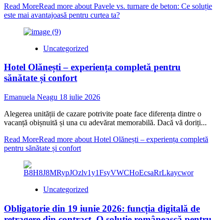
Read More
Read more about Pavele vs. turnare de beton: Ce soluție
este mai avantajoasă pentru curtea ta?
Uncategorized
Hotel Olănești – experiența completă pentru
sănătate și confort
Emanuela Neagu
18 iulie 2026
Alegerea unității de cazare potrivite poate face diferența dintre o
vacanță obișnuită și una cu adevărat memorabilă. Dacă vă doriți...
Read More
Read more about Hotel Olănești – experiența completă
pentru sănătate și confort
Uncategorized
Obligatorie din 19 iunie 2026: funcția digitală de
retragere din contract. O soluție românească pentru