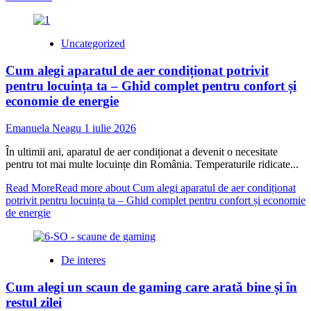
Uncategorized
Cum alegi aparatul de aer condiționat potrivit
pentru locuința ta – Ghid complet pentru confort și
economie de energie
Emanuela Neagu
1 iulie 2026
În ultimii ani, aparatul de aer condiționat a devenit o necesitate
pentru tot mai multe locuințe din România. Temperaturile ridicate...
Read More
Read more about Cum alegi aparatul de aer condiționat
potrivit pentru locuința ta – Ghid complet pentru confort și economie
de energie
De interes
Cum alegi un scaun de gaming care arată bine și în
restul zilei