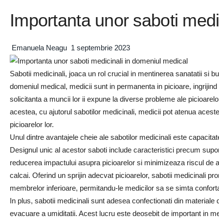
Importanta unor saboti medi
Emanuela Neagu
1 septembrie 2023
Sabotii medicinali, joaca un rol crucial in mentinerea sanatatii si bun
domeniul medical, medicii sunt in permanenta in picioare, ingrijind 
solicitanta a muncii lor ii expune la diverse probleme ale picioarelo
acestea, cu ajutorul sabotilor medicinali, medicii pot atenua aces
picioarelor lor.
Unul dintre avantajele cheie ale sabotilor medicinali este capacitat
Designul unic al acestor saboti include caracteristici precum suport
reducerea impactului asupra picioarelor si minimizeaza riscul de a
calcai. Oferind un sprijin adecvat picioarelor, sabotii medicinali
membrelor inferioare, permitandu-le medicilor sa se simta confortab
In plus, sabotii medicinali sunt adesea confectionati din materiale de
evacuare a umiditatii. Acest lucru este deosebit de important in med