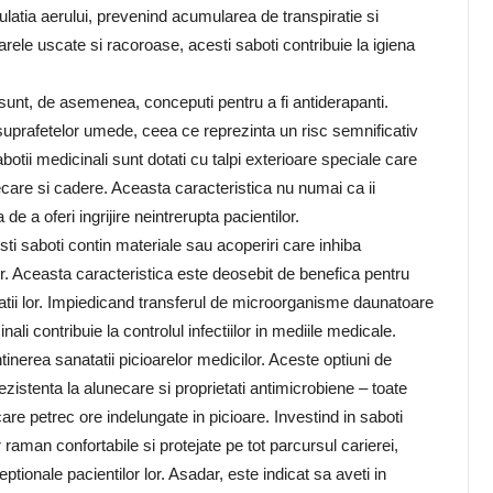
ulatia aerului, prevenind acumularea de transpiratie si
rele uscate si racoroase, acesti saboti contribuie la igiena
i sunt, de asemenea, conceputi pentru a fi antiderapanti.
 suprafetelor umede, ceea ce reprezinta un risc semnificativ
botii medicinali sunt dotati cu talpi exterioare speciale care
ecare si cadere. Aceasta caracteristica nu numai ca ii
de a oferi ingrijire neintrerupta pacientilor.
sti saboti contin materiale sau acoperiri care inhiba
lor. Aceasta caracteristica este deosebit de benefica pentru
vitatii lor. Impiedicand transferul de microorganisme daunatoare
nali contribuie la controlul infectiilor in mediile medicale.
tinerea sanatatii picioarelor medicilor. Aceste optiuni de
rezistenta la alunecare si proprietati antimicrobiene – toate
care petrec ore indelungate in picioare. Investind in saboti
r raman confortabile si protejate pe tot parcursul carierei,
tionale pacientilor lor. Asadar, este indicat sa aveti in