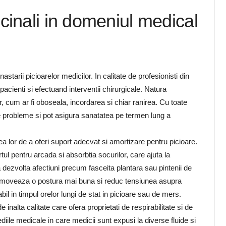
cinali in domeniul medical
astarii picioarelor medicilor. In calitate de profesionisti din
pacienti si efectuand interventii chirurgicale. Natura
r, cum ar fi oboseala, incordarea si chiar ranirea. Cu toate
te probleme si pot asigura sanatatea pe termen lung a
ea lor de a oferi suport adecvat si amortizare pentru picioare.
ul pentru arcada si absorbtia socurilor, care ajuta la
 dezvolta afectiuni precum fasceita plantara sau pintenii de
 promoveaza o postura mai buna si reduc tensiunea asupra
il in timpul orelor lungi de stat in picioare sau de mers.
 inalta calitate care ofera proprietati de respirabilitate si de
iile medicale in care medicii sunt expusi la diverse fluide si