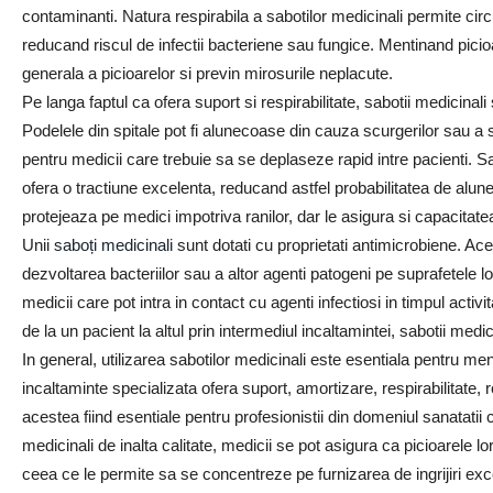
contaminanti. Natura respirabila a sabotilor medicinali permite circ
reducand riscul de infectii bacteriene sau fungice. Mentinand picioa
generala a picioarelor si previn mirosurile neplacute.
Pe langa faptul ca ofera suport si respirabilitate, sabotii medicinal
Podelele din spitale pot fi alunecoase din cauza scurgerilor sau a
pentru medicii care trebuie sa se deplaseze rapid intre pacienti. Sa
ofera o tractiune excelenta, reducand astfel probabilitatea de alun
protejeaza pe medici impotriva ranilor, dar le asigura si capacitatea 
Unii
saboți medicinali
sunt dotati cu proprietati antimicrobiene. Ace
dezvoltarea bacteriilor sau a altor agenti patogeni pe suprafetele 
medicii care pot intra in contact cu agenti infectiosi in timpul acti
de la un pacient la altul prin intermediul incaltamintei, sabotii medici
In general, utilizarea sabotilor medicinali este esentiala pentru men
incaltaminte specializata ofera suport, amortizare, respirabilitate, 
acestea fiind esentiale pentru profesionistii din domeniul sanatatii 
medicinali de inalta calitate, medicii se pot asigura ca picioarele lo
ceea ce le permite sa se concentreze pe furnizarea de ingrijiri excep