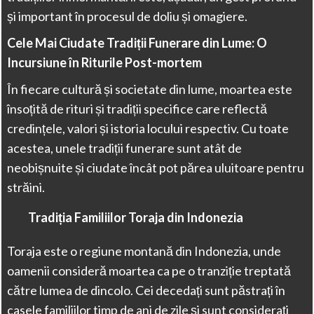
și important în procesul de doliu și omagiere.
Cele Mai Ciudate Tradiții Funerare din Lume: O
Incursiune în Riturile Post-mortem
În fiecare cultură și societate din lume, moartea este
însoțită de rituri și tradiții specifice care reflectă
credințele, valori și istoria locului respectiv. Cu toate
acestea, unele tradiții funerare sunt atât de
neobișnuite și ciudate încât pot părea uluitoare pentru
străini.
Tradiția Familiilor Toraja din Indonezia
Toraja este o regiune montană din Indonezia, unde
oamenii consideră moartea ca pe o tranziție treptată
către lumea de dincolo. Cei decedați sunt păstrați în
casele familiilor timp de ani de zile și sunt considerați