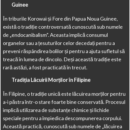
Guinee
În triburile Korowai și Fore din Papua Noua Guinee,
există o tradiție controversată cunoscută sub numele
de „endocanibalism”. Aceasta implică consumul
organelor sau a țesuturilor celor decedați pentru a
preveni răspândirea bolilor și pentru a ajuta sufletul să
treacă în lumea de dincolo. Deși această tradiție este
rară astăzi, a fost practicată în trecut.
Tradiția Lăcuirii Morților în Filipine
În Filipine, o tradiție unică este lăcuirea morților pentru
a-i păstra într-o stare foarte bine conservată. Procesul
implică utilizarea de substanțe chimice și lichide
speciale pentru a împiedica descompunerea corpului.
Această practică, cunoscută sub numele de „lăcuirea