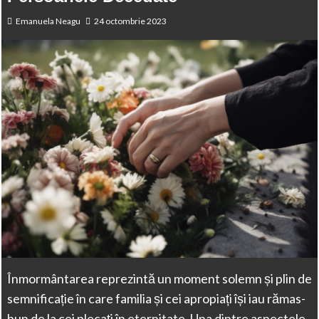
Emanuela Neagu
24 octombrie 2023
Înmormântarea reprezintă un moment solemn și plin de
semnificație în care familia și cei apropiați își iau rămas-
bun de la cei plecați în eternitate. Una dintre aspectele