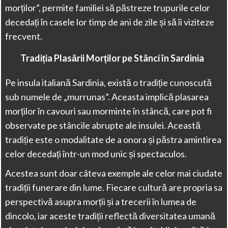
morților”, permite familiei să păstreze trupurile celor
decedați în casele lor timp de ani de zile și să îi viziteze
frecvent.
Tradiția Plasării Morților pe Stânci în Sardinia
Pe insula italiană Sardinia, există o tradiție cunoscută
sub numele de „murrunas”. Aceasta implică plasarea
morților în cavouri sau morminte în stâncă, care pot fi
observate pe stâncile abrupte ale insulei. Această
tradiție este o modalitate de a onora și păstra amintirea
celor decedați într-un mod unic și spectaculos.
Acestea sunt doar câteva exemple ale celor mai ciudate
tradiții funerare din lume. Fiecare cultură are propria sa
perspectivă asupra morții și a trecerii în lumea de
dincolo, iar aceste tradiții reflectă diversitatea umană