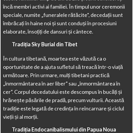
încă membri activi ai familiei. În timpul unor ceremonii
speciale, numite „funeralele rătăcite”, decedații sunt
îmbrăcați în haine noi și sunt conduși în procesiuni
elaborate, însoțiți de dansuri și cântece.
Tradiția Sky Burial din Tibet
În cultura tibetană, moartea este văzută ca o
oportunitate de a ajuta sufletul să treacă într-o viață
următoare. Prin urmare, mulți tibetani practică
„înmormântarea în aer liber” sau „înmormântarea în
cer”. Corpul decedatului este descompus în bucăți și
hrănește păsările de pradă, precum vulturii. Această
tradiție este legată de credința în reîncarnare și ciclul
vieții și al morții.
Tradiția Endocanibalismului din Papua Noua