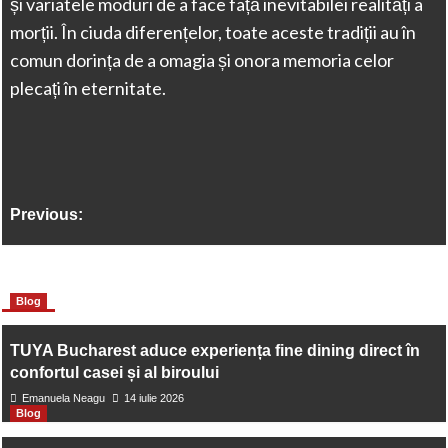
și variatele moduri de a face față inevitabilei realități a
morții. În ciuda diferențelor, toate aceste tradiții au în
comun dorința de a omagia și onora memoria celor
plecați în eternitate.
Previous:
AMX 10: ce este și ce caracteristici are acest transpalet
More Stories
Blog
manual
TUYA Bucharest aduce experiența fine dining direct în
Next:
confortul casei și al biroului
Emanuela Neagu
14 iulie 2026
Perete despărțitor glisant: ce este, cum se montează și ce
Blog