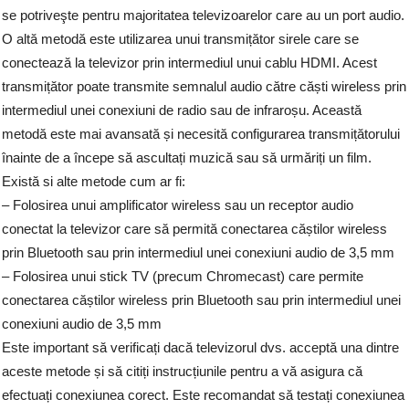
se potriveşte pentru majoritatea televizoarelor care au un port audio.
O altă metodă este utilizarea unui transmițător sirele care se
conectează la televizor prin intermediul unui cablu HDMI. Acest
transmițător poate transmite semnalul audio către căști wireless prin
intermediul unei conexiuni de radio sau de infraroșu. Această
metodă este mai avansată și necesită configurarea transmițătorului
înainte de a începe să ascultați muzică sau să urmăriți un film.
Există si alte metode cum ar fi:
– Folosirea unui amplificator wireless sau un receptor audio
conectat la televizor care să permită conectarea căștilor wireless
prin Bluetooth sau prin intermediul unei conexiuni audio de 3,5 mm
– Folosirea unui stick TV (precum Chromecast) care permite
conectarea căștilor wireless prin Bluetooth sau prin intermediul unei
conexiuni audio de 3,5 mm
Este important să verificați dacă televizorul dvs. acceptă una dintre
aceste metode și să citiți instrucțiunile pentru a vă asigura că
efectuați conexiunea corect. Este recomandat să testați conexiunea