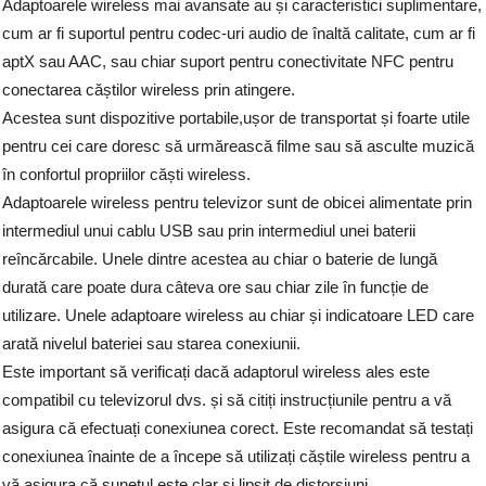
Adaptoarele wireless mai avansate au și caracteristici suplimentare,
cum ar fi suportul pentru codec-uri audio de înaltă calitate, cum ar fi
aptX sau AAC, sau chiar suport pentru conectivitate NFC pentru
conectarea căștilor wireless prin atingere.
Acestea sunt dispozitive portabile,ușor de transportat și foarte utile
pentru cei care doresc să urmărească filme sau să asculte muzică
în confortul propriilor căști wireless.
Adaptoarele wireless pentru televizor sunt de obicei alimentate prin
intermediul unui cablu USB sau prin intermediul unei baterii
reîncărcabile. Unele dintre acestea au chiar o baterie de lungă
durată care poate dura câteva ore sau chiar zile în funcție de
utilizare. Unele adaptoare wireless au chiar și indicatoare LED care
arată nivelul bateriei sau starea conexiunii.
Este important să verificați dacă adaptorul wireless ales este
compatibil cu televizorul dvs. și să citiți instrucțiunile pentru a vă
asigura că efectuați conexiunea corect. Este recomandat să testați
conexiunea înainte de a începe să utilizați căștile wireless pentru a
vă asigura că sunetul este clar și lipsit de distorsiuni.