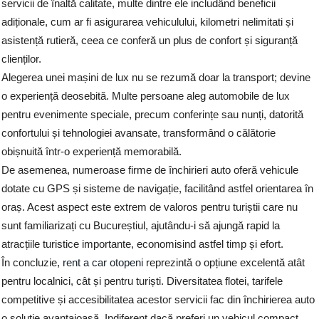
servicii de înaltă calitate, multe dintre ele includând beneficii
adiționale, cum ar fi asigurarea vehiculului, kilometri nelimitati și
asistență rutieră, ceea ce conferă un plus de confort și siguranță
clienților.
Alegerea unei mașini de lux nu se rezumă doar la transport; devine
o experiență deosebită. Multe persoane aleg automobile de lux
pentru evenimente speciale, precum conferințe sau nunți, datorită
confortului și tehnologiei avansate, transformând o călătorie
obișnuită într-o experiență memorabilă.
De asemenea, numeroase firme de închirieri auto oferă vehicule
dotate cu GPS și sisteme de navigație, facilitând astfel orientarea în
oraș. Acest aspect este extrem de valoros pentru turiștii care nu
sunt familiarizați cu Bucureștiul, ajutându-i să ajungă rapid la
atracțiile turistice importante, economisind astfel timp și efort.
În concluzie,
rent a car otopeni
reprezintă o opțiune excelentă atât
pentru localnici, cât și pentru turiști. Diversitatea flotei, tarifele
competitive și accesibilitatea acestor servicii fac din închirierea auto
o soluție avantajoasă. Indiferent dacă preferi un vehicul compact