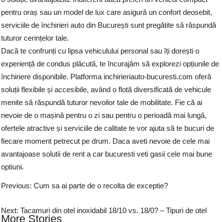
pentru oraș sau un model de lux care asigură un confort deosebit,
serviciile de închirieri auto din București sunt pregătite să răspundă
tuturor cerințelor tale.
Dacă te confrunți cu lipsa vehiculului personal sau îți dorești o
experiență de condus plăcută, te încurajăm să explorezi opțiunile de
închiriere disponibile. Platforma inchirieriauto-bucuresti.com oferă
soluții flexibile și accesibile, având o flotă diversificată de vehicule
menite să răspundă tuturor nevoilor tale de mobilitate. Fie că ai
nevoie de o mașină pentru o zi sau pentru o perioadă mai lungă,
ofertele atractive și serviciile de calitate te vor ajuta să te bucuri de
fiecare moment petrecut pe drum. Daca aveti nevoie de cele mai
avantajoase solutii de
rent a car bucuresti
veti gasii cele mai bune
optiuni.
Previous:
Cum sa ai parte de o recolta de exceptie?
Next:
Tacamuri din otel inoxidabil 18/10 vs. 18/0? – Tipuri de otel
More Stories