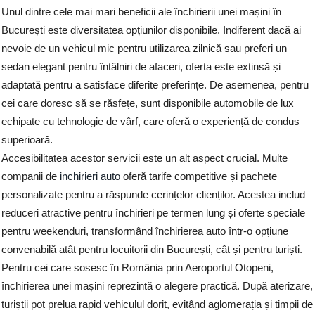
Unul dintre cele mai mari beneficii ale închirierii unei mașini în
București este diversitatea opțiunilor disponibile. Indiferent dacă ai
nevoie de un vehicul mic pentru utilizarea zilnică sau preferi un
sedan elegant pentru întâlniri de afaceri, oferta este extinsă și
adaptată pentru a satisface diferite preferințe. De asemenea, pentru
cei care doresc să se răsfețe, sunt disponibile automobile de lux
echipate cu tehnologie de vârf, care oferă o experiență de condus
superioară.
Accesibilitatea acestor servicii este un alt aspect crucial. Multe
companii de
inchirieri auto
oferă tarife competitive și pachete
personalizate pentru a răspunde cerințelor clienților. Acestea includ
reduceri atractive pentru închirieri pe termen lung și oferte speciale
pentru weekenduri, transformând închirierea auto într-o opțiune
convenabilă atât pentru locuitorii din București, cât și pentru turiști.
Pentru cei care sosesc în România prin Aeroportul Otopeni,
închirierea unei mașini reprezintă o alegere practică. După aterizare,
turiștii pot prelua rapid vehiculul dorit, evitând aglomerația și timpii de