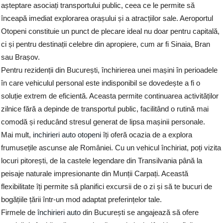
așteptare asociați transportului public, ceea ce le permite să
înceapă imediat explorarea orașului și a atracțiilor sale. Aeroportul
Otopeni constituie un punct de plecare ideal nu doar pentru capitală,
ci și pentru destinații celebre din apropiere, cum ar fi Sinaia, Bran
sau Brașov.
Pentru rezidenții din București, închirierea unei mașini în perioadele
în care vehiculul personal este indisponibil se dovedește a fi o
soluție extrem de eficientă. Aceasta permite continuarea activităților
zilnice fără a depinde de transportul public, facilitând o rutină mai
comodă și reducând stresul generat de lipsa mașinii personale.
Mai mult,
inchirieri auto otopeni
îți oferă ocazia de a explora
frumusețile ascunse ale României. Cu un vehicul închiriat, poți vizita
locuri pitorești, de la castele legendare din Transilvania până la
peisaje naturale impresionante din Munții Carpați. Această
flexibilitate îți permite să planifici excursii de o zi și să te bucuri de
bogățiile țării într-un mod adaptat preferințelor tale.
Firmele de
închirieri auto
din București se angajează să ofere