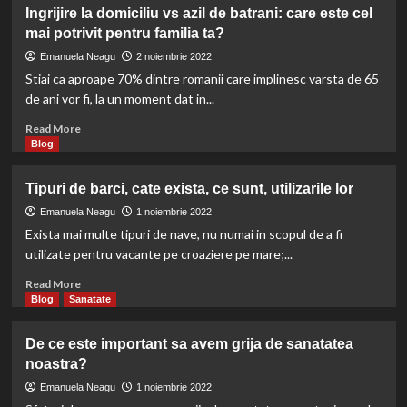
Cum
Ingrijire la domiciliu vs azil de batrani: care este cel
sa
mai potrivit pentru familia ta?
ai
parte
Emanuela Neagu
2 noiembrie 2022
de
Stiai ca aproape 70% dintre romanii care implinesc varsta de 65
o
de ani vor fi, la un moment dat in...
recolta
de
Read
Read More
exceptie?
more
Blog
about
Ingrijire
Tipuri de barci, cate exista, ce sunt, utilizarile lor
la
domiciliu
Emanuela Neagu
1 noiembrie 2022
vs
Exista mai multe tipuri de nave, nu numai in scopul de a fi
azil
utilizate pentru vacante pe croaziere pe mare;...
de
batrani:
Read
Read More
care
more
Blog
Sanatate
este
about
cel
Tipuri
De ce este important sa avem grija de sanatatea
mai
de
noastra?
potrivit
barci,
pentru
cate
Emanuela Neagu
1 noiembrie 2022
familia
exista,