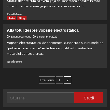
Sfaturi despre cum sa avem grija de sanatatea noastra in mod
ta?
ce
corect. Pentru a avea grija de sanatatea noastra in...
sunt,
utilizarile
Read
Read More
lor
more
Auto
Blog
about
De
Afla totul despre vopsire electrostatica
ce
este
Emanuela Neagu
1 noiembrie 2022
important
Vopsea electrostatica, de asemenea, cunoscuta sub numele de
sa
"pulbere de acoperire," este frecvent utilizat in industria
avem
metalului pentru a crea...
grija
de
Read
Read More
sanatatea
more
noastra?
about
Afla
Paginație
totul
2
Previous
1
despre
articole
vopsire
electrostatica
Caută
după: