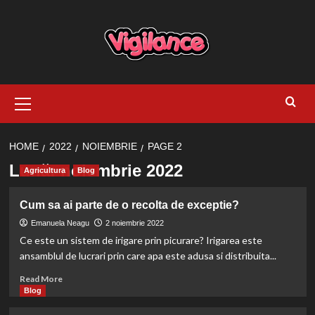
Skip
to
content
Primary
Menu
HOME
2022
NOIEMBRIE
PAGE 2
Lună:
noiembrie 2022
Agricultura
Blog
Cum sa ai parte de o recolta de exceptie?
Emanuela Neagu
2 noiembrie 2022
Ce este un sistem de irigare prin picurare? Irigarea este
ansamblul de lucrari prin care apa este adusa si distribuita...
Read
Read More
more
Blog
about