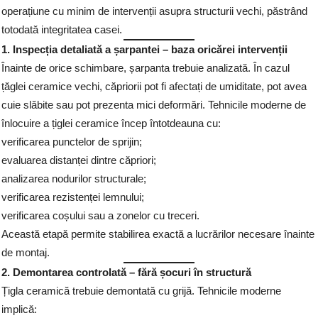
operațiune cu minim de intervenții asupra structurii vechi, păstrând
totodată integritatea casei.
1. Inspecția detaliată a șarpantei – baza oricărei intervenții
Înainte de orice schimbare, șarpanta trebuie analizată. În cazul
țăglei ceramice vechi, căpriorii pot fi afectați de umiditate, pot avea
cuie slăbite sau pot prezenta mici deformări. Tehnicile moderne de
înlocuire a țiglei ceramice încep întotdeauna cu:
verificarea punctelor de sprijin;
evaluarea distanței dintre căpriori;
analizarea nodurilor structurale;
verificarea rezistenței lemnului;
verificarea coșului sau a zonelor cu treceri.
Această etapă permite stabilirea exactă a lucrărilor necesare înainte
de montaj.
2. Demontarea controlată – fără șocuri în structură
Țigla ceramică trebuie demontată cu grijă. Tehnicile moderne
implică: