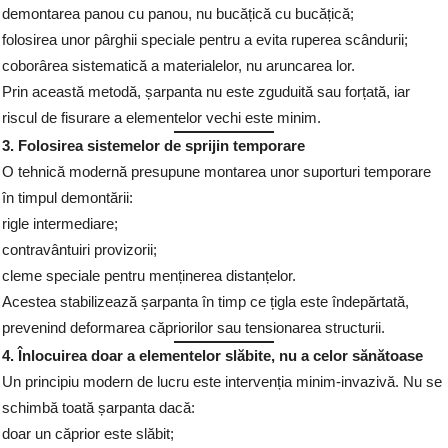
demontarea panou cu panou, nu bucățică cu bucățică;
folosirea unor pârghii speciale pentru a evita ruperea scândurii;
coborârea sistematică a materialelor, nu aruncarea lor.
Prin această metodă, șarpanta nu este zguduită sau forțată, iar
riscul de fisurare a elementelor vechi este minim.
3. Folosirea sistemelor de sprijin temporare
O tehnică modernă presupune montarea unor suporturi temporare
în timpul demontării:
rigle intermediare;
contravântuiri provizorii;
cleme speciale pentru menținerea distanțelor.
Acestea stabilizează șarpanta în timp ce țigla este îndepărtată,
prevenind deformarea căpriorilor sau tensionarea structurii.
4. Înlocuirea doar a elementelor slăbite, nu a celor sănătoase
Un principiu modern de lucru este intervenția minim-invazivă. Nu se
schimbă toată șarpanta dacă:
doar un căprior este slăbit;