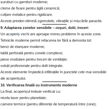
șuruburi cu garnituri moderne;
cleme de fixare pentru țiglă ceramică;
colțare metalice pentru rigidizare.
Aceste prinderi elimină zgomotele, vibrațiile și mișcările parazite.
9. Adaptarea zonelor sensibile – coșuri, dolii, treceri
Un
acoperiș vechi
are aproape mereu probleme în aceste zone.
Tehnicile moderne permit refacerea lor fără a demonta tot:
benzi de etanșare moderne;
tablă perforată pentru zonele complexe;
piese modulare pentru treceri de ventilație;
soluții profesionale pentru dolii integrate.
Aceste elemente împiedică infiltrațiile în punctele cele mai sensibile
ale acoperișului.
10. Verificarea finală cu instrumente moderne
La final, acoperișul trebuie verificat cu:
nivela laser pentru planeitate;
camere termice (pentru diferențe de temperatură între zone);