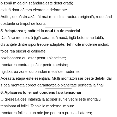
o zonă mică din scândură este deteriorată;
există doar câteva elemente deformate.
Astfel, se păstrează cât mai mult din structura originală, reducând
costurile și timpul de lucru.
5. Adaptarea șipcăriei la noul tip de material
Dacă se montează țiglă ceramică nouă, țiglă beton sau tablă,
distanțele dintre șipci trebuie adaptate. Tehnicile moderne includ:
folosirea șipcăriei calibrate;
poziționarea cu laser pentru planeitate;
montarea contrasipcălor pentru aerisire;
rigidizarea zonei cu prinderi metalice moderne.
Această etapă este esențială. Mulți montatori sar peste detalii, dar
șipca montată corect garantează o planeitate perfectă la final.
6. Aplicarea foliei anticondens fără tensionări
O greșeală des întâlnită la acoperișurile vechi este montajul
tensionat al foliei. Tehnicile moderne impun:
montarea foliei cu un mic joc pentru a prelua dilatarea;