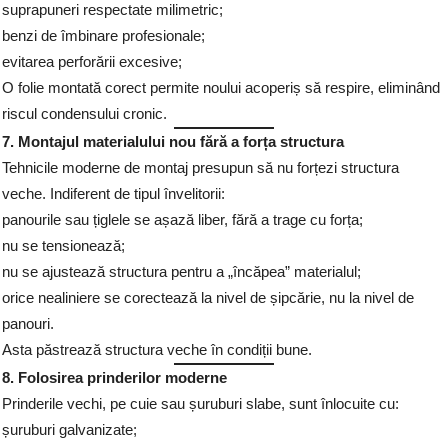
suprapuneri respectate milimetric;
benzi de îmbinare profesionale;
evitarea perforării excesive;
O folie montată corect permite noului acoperiș să respire, eliminând
riscul condensului cronic.
7. Montajul materialului nou fără a forța structura
Tehnicile moderne de montaj presupun să nu forțezi structura
veche. Indiferent de tipul învelitorii:
panourile sau țiglele se așază liber, fără a trage cu forța;
nu se tensionează;
nu se ajustează structura pentru a „încăpea” materialul;
orice nealiniere se corectează la nivel de șipcărie, nu la nivel de
panouri.
Asta păstrează structura veche în condiții bune.
8. Folosirea prinderilor moderne
Prinderile vechi, pe cuie sau șuruburi slabe, sunt înlocuite cu:
șuruburi galvanizate;