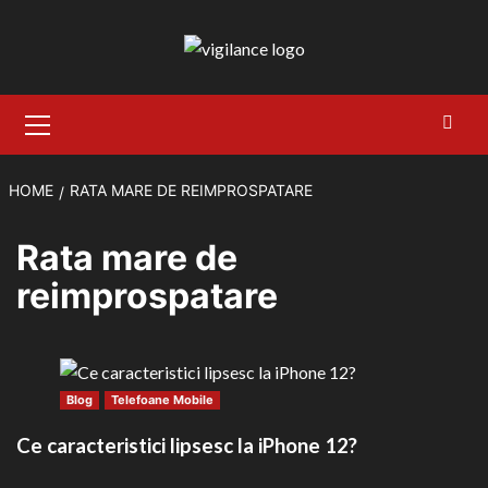
Skip
to
content
Primary
Menu
HOME
RATA MARE DE REIMPROSPATARE
Rata mare de
reimprospatare
Blog
Telefoane Mobile
Ce caracteristici lipsesc la iPhone 12?