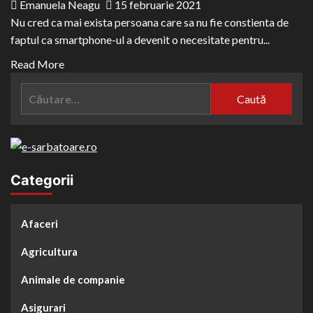
Emanuela Neagu
15 februarie 2021
Nu cred ca mai exista persoana care sa nu fie constienta de
faptul ca smartphone-ul a devenit o necesitate pentru...
Read
Read More
more
Caută
about
după:
Ce
caracteristici
lipsesc
la
Categorii
iPhone
12?
Afaceri
Agricultura
Animale de companie
Asigurari