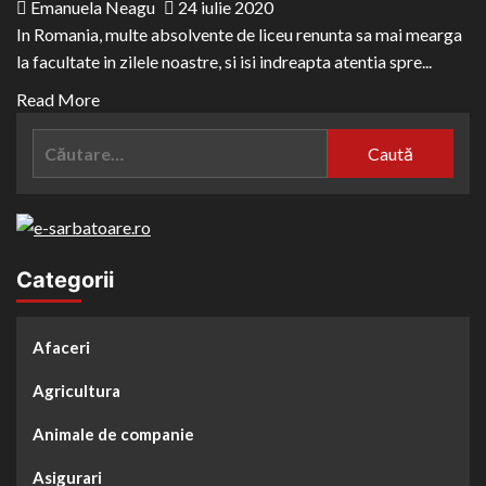
Emanuela Neagu
24 iulie 2020
In Romania, multe absolvente de liceu renunta sa mai mearga
la facultate in zilele noastre, si isi indreapta atentia spre...
Read
Read More
more
Caută
about
după:
Cateva
motive
pentru
a
Categorii
face
videochat
Afaceri
Agricultura
Animale de companie
Asigurari