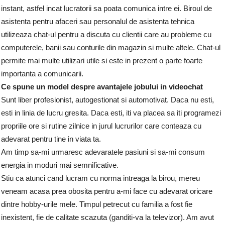
instant, astfel incat lucratorii sa poata comunica intre ei. Biroul de
asistenta pentru afaceri sau personalul de asistenta tehnica
utilizeaza chat-ul pentru a discuta cu clientii care au probleme cu
computerele, banii sau conturile din magazin si multe altele. Chat-ul
permite mai multe utilizari utile si este in prezent o parte foarte
importanta a comunicarii.
Ce spune un model despre avantajele jobului in videochat
Sunt liber profesionist, autogestionat si automotivat. Daca nu esti,
esti in linia de lucru gresita. Daca esti, iti va placea sa iti programezi
propriile ore si rutine zilnice in jurul lucrurilor care conteaza cu
adevarat pentru tine in viata ta.
Am timp sa-mi urmaresc adevaratele pasiuni si sa-mi consum
energia in moduri mai semnificative.
Stiu ca atunci cand lucram cu norma intreaga la birou, mereu
veneam acasa prea obosita pentru a-mi face cu adevarat oricare
dintre hobby-urile mele. Timpul petrecut cu familia a fost fie
inexistent, fie de calitate scazuta (ganditi-va la televizor). Am avut