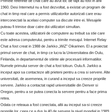
Primele referinte de chat care au avut loc de fapt au fost in anii
1960. Desi Internetul nu a fost dezvoltat, a existat un program de
chat in timp real care a permis utilizatorilor autorizati care erau
interconectati la acelasi computer sa discute intre ei. Mesajele
puteau fi trimise doar catre doi utilizatori simultan.
Cu toate acestea, utilizatorii de computere au trebuit sa stie care
este adresa computerului, pentru a trimite mesajul. Internet Relay
Chat a fost creat in 1988 de Jarkko „WiZ” Oikarinen. El a proiectat
primul server de chat, in timp ce lucra la Universitatea din Oulu,
Finlanda, in departamentul de stiinte ale procesarii informatiilor.
Numele primului server de chat a fost tolsun. Oulu.fi. Jarkko a
inceput apoi sa contacteze alti prieteni pentru a crea si servere. Alte
universitati, de asemenea, in curand a inceput sa creeze propriile
servere. Jarkko a contactat rapid universitatile din Denver si
Oregon, pentru a se putea conecta la servere pentru a face prima
retea.
Odata ce reteaua a fost conectata, altii au inceput sa-si creeze
propriile lor, ceea ce a dus la 40 de servere la nivel mondial in 1989.