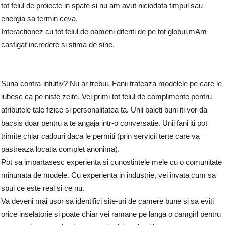
tot felul de proiecte in spate si nu am avut niciodata timpul sau
energia sa termin ceva.
Interactionez cu tot felul de oameni diferiti de pe tot globul.mAm
castigat incredere si stima de sine.
Suna contra-intuitiv? Nu ar trebui. Fanii trateaza modelele pe care le
iubesc ca pe niste zeite. Vei primi tot felul de complimente pentru
atributele tale fizice si personalitatea ta. Unii baieti buni iti vor da
bacsis doar pentru a te angaja intr-o conversatie. Unii fani iti pot
trimite chiar cadouri daca le permiti (prin servicii terte care va
pastreaza locatia complet anonima).
Pot sa impartasesc experienta si cunostintele mele cu o comunitate
minunata de modele. Cu experienta in industrie, vei invata cum sa
spui ce este real si ce nu.
Va deveni mai usor sa identifici site-uri de camere bune si sa eviti
orice inselatorie si poate chiar vei ramane pe langa o camgirl pentru