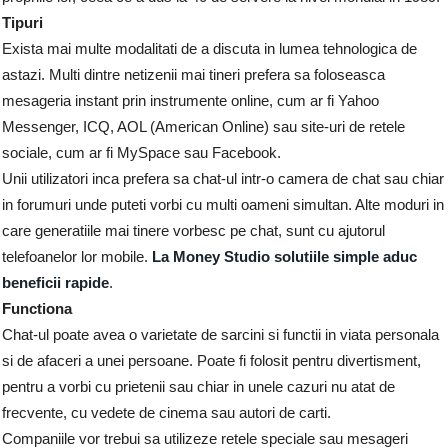
Tipuri
Exista mai multe modalitati de a discuta in lumea tehnologica de
astazi. Multi dintre netizenii mai tineri prefera sa foloseasca
mesageria instant prin instrumente online, cum ar fi Yahoo
Messenger, ICQ, AOL (American Online) sau site-uri de retele
sociale, cum ar fi MySpace sau Facebook.
Unii utilizatori inca prefera sa chat-ul intr-o camera de chat sau chiar
in forumuri unde puteti vorbi cu multi oameni simultan. Alte moduri in
care generatiile mai tinere vorbesc pe chat, sunt cu ajutorul
telefoanelor lor mobile.
L
a Money Studio solutiile simple aduc
beneficii rapide
.
Functiona
Chat-ul poate avea o varietate de sarcini si functii in viata personala
si de afaceri a unei persoane. Poate fi folosit pentru divertisment,
pentru a vorbi cu prietenii sau chiar in unele cazuri nu atat de
frecvente, cu vedete de cinema sau autori de carti.
Companiile vor trebui sa utilizeze retele speciale sau mesageri