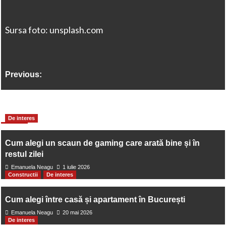
Sursa foto: unsplash.com
Previous:
Rolul implanturilor dentare
More Stories
De interes
Next:
Cum alegi un scaun de gaming care arată bine și în
Ce este si cum functioneaza leasingul auto?
restul zilei
Emanuela Neagu
1 iulie 2026
Constructii
De interes
Cum alegi între casă și apartament în București
Emanuela Neagu
20 mai 2026
De interes