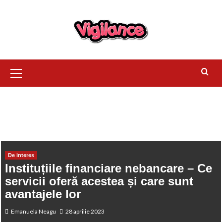
HOME
DE INTERES
INSTITUȚIILE FINANCIARE NEBANCARE – C
SERVICII OFERĂ ACESTEA ȘI CARE SUNT AVANTAJELE LOR
De interes
Instituțiile financiare nebancare – Ce
servicii oferă acestea și care sunt
avantajele lor
Emanuela Neagu
28 aprilie 2023