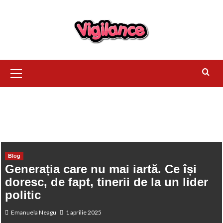
HOME
BLOG
GENERAȚIA CARE NU MAI IARTĂ. CE ÎȘI DORESC,
DE FAPT, TINERII DE LA UN LIDER POLITIC
Blog
Generația care nu mai iartă. Ce își
doresc, de fapt, tinerii de la un lider
politic
Emanuela Neagu
1 aprilie 2025