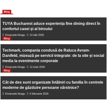
Ce rămâne din democrație când nu mai există opoziție
More Stories
Blog
reală?
TUYA Bucharest aduce experiența fine dining direct în
Next:
confortul casei și al biroului
Emanuela Neagu
14 iulie 2026
Cum să-ți Organizezi Nunta în București – Sfaturi, Inspirație
Blog
Techmark, compania condusă de Raluca Avram-
și Alegeri care Contează
Danifeld, mizează pe servicii integrate: de la site și social
media la evenimente corporate
Emanuela Neagu
12 iunie 2026
Blog
Cât de des sunt organizate întâlniri cu familia în centrele
moderne de găzduire persoane vârstnice?
Emanuela Neagu
6 februarie 2026