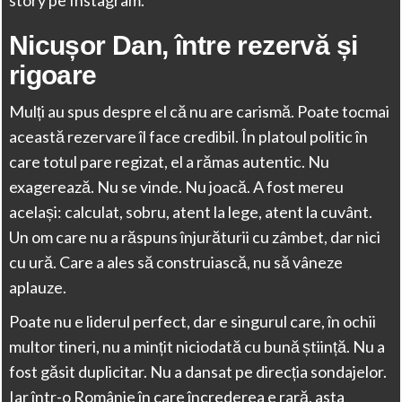
Nicușor Dan, între rezervă și
rigoare
Mulți au spus despre el că nu are carismă. Poate tocmai
această rezervare îl face credibil. În platoul politic în
care totul pare regizat, el a rămas autentic. Nu
exagerează. Nu se vinde. Nu joacă. A fost mereu
același: calculat, sobru, atent la lege, atent la cuvânt.
Un om care nu a răspuns înjurăturii cu zâmbet, dar nici
cu ură. Care a ales să construiască, nu să vâneze
aplauze.
Poate nu e liderul perfect, dar e singurul care, în ochii
multor tineri, nu a mințit niciodată cu bună știință. Nu a
fost găsit duplicitar. Nu a dansat pe direcția sondajelor.
Iar într-o Românie în care încrederea e rară, asta