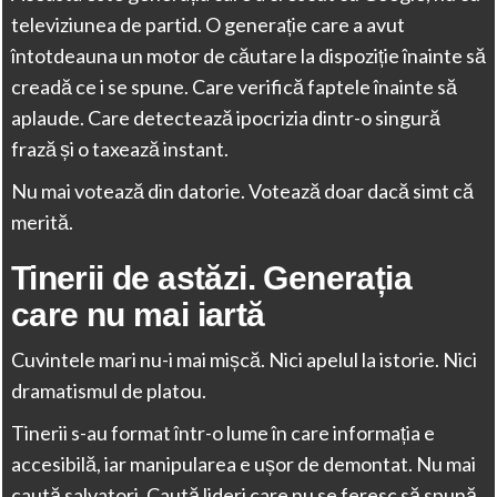
televiziunea de partid. O generație care a avut
întotdeauna un motor de căutare la dispoziție înainte să
creadă ce i se spune. Care verifică faptele înainte să
aplaude. Care detectează ipocrizia dintr-o singură
frază și o taxează instant.
Nu mai votează din datorie. Votează doar dacă simt că
merită.
Tinerii de astăzi. Generația
care nu mai iartă
Cuvintele mari nu-i mai mișcă. Nici apelul la istorie. Nici
dramatismul de platou.
Tinerii s-au format într-o lume în care informația e
accesibilă, iar manipularea e ușor de demontat. Nu mai
caută salvatori. Caută lideri care nu se feresc să spună