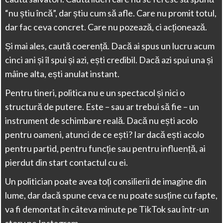
“nu știu încă”, dar știu cum să afle. Care nu promit totul,
dar fac ceva concret. Care nu pozează, ci acționează.
Și mai ales, caută coerență. Dacă ai spus un lucru acum
cinci ani și îl spui și azi, ești credibil. Dacă azi spui una și
mâine alta, ești anulat instant.
Pentru tineri, politica nu e un spectacol și nici o
structură de putere. Este – sau ar trebui să fie – un
instrument de schimbare reală. Dacă nu ești acolo
pentru oameni, atunci de ce ești? Iar dacă ești acolo
pentru partid, pentru funcție sau pentru influență, ai
pierdut din start contactul cu ei.
Un politician poate avea toți consilierii de imagine din
lume, dar dacă spune ceva ce nu poate susține cu fapte,
va fi demontat în câteva minute pe TikTok sau într-un
story pe Instagram.