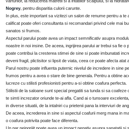
varfurilor, la reducerea matretii si a iritatiilor scalpului, si la hid
Nogrey
, pentru disparitia culorii carunte.
In plus, este important sa vizitezi un salon de renume pentru a te a
calificat poate oferi consultanta si recomandari privind cele mai bu
sanatos si frumos.
Aspectul parului poate avea un impact semnificativ asupra modului 
noastre in noi insine. De aceea, ingrijirea parului ar trebui sa fie o 
poate contribui la cresterea stimei de sine si poate imbunatati incr
deveni fragil, plictisitor si lipsit de viata, ceea ce poate afecta ata
Parul nostru poate influenta puternic nivelul de incredere in sine pe
frumos pentru a avea o stare de bine generala. Pentru a obtine ace
lucreze cu stilisti profesionisti pentru a-si obtine coafura perfecta.
Stilistii de la saloane sunt special pregatiti sa tunda si sa coafeze o
te simti increzator oriunde te-ai afla. Cand ai o tunsoare excelenta
in diverse situatii, de la intalniri cu prietenii pana la interviuri de an
De aceea, increderea in sine si aspectul coafurii merg mana in ma
o coafura potrivita poate face diferenta.
Un par neingrijit poate avea un impact negativ asupra sanatatii si st