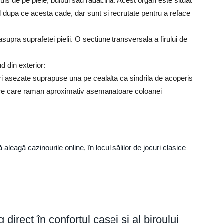
uls de pe piele, bulbul sau radacina. Acest organ este situat
 dupa ce acesta cade, dar sunt si recrutate pentru a reface
supra suprafetei pielii. O sectiune transversala a firului de
d din exterior:
tiri asezate suprapuse una pe cealalta ca sindrila de acoperis
ulare care raman aproximativ asemanatoare coloanei
 aleagă cazinourile online, în locul sălilor de jocuri clasice
irect în confortul casei și al biroului