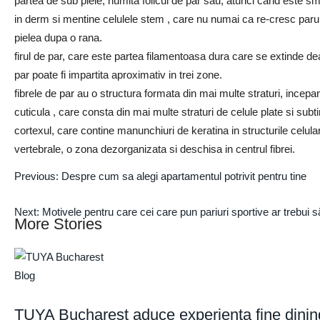
partea de sub piele, numita folicul de par sau, atunci cand este sm
in derm si mentine celulele stem , care nu numai ca re-cresc parul
pielea dupa o rana.
firul de par, care este partea filamentoasa dura care se extinde dea
par poate fi impartita aproximativ in trei zone.
fibrele de par au o structura formata din mai multe straturi, incepan
cuticula , care consta din mai multe straturi de celule plate si sub
cortexul, care contine manunchiuri de keratina in structurile cel
vertebrale, o zona dezorganizata si deschisa in centrul fibrei.
Previous:
Despre cum sa alegi apartamentul potrivit pentru tine
Next:
Motivele pentru care cei care pun pariuri sportive ar trebui să
More Stories
Blog
TUYA Bucharest aduce experiența fine dining d