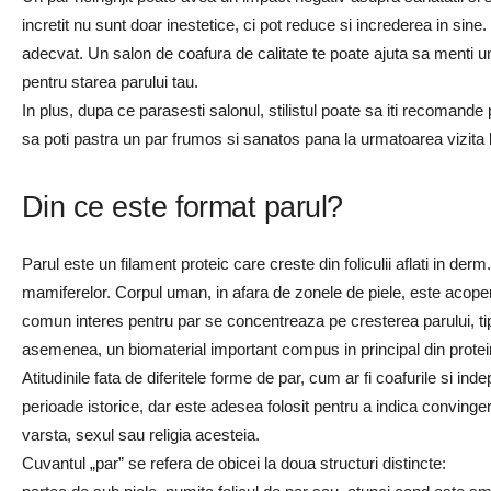
incretit nu sunt doar inestetice, ci pot reduce si increderea in sine.
adecvat. Un salon de coafura de calitate te poate ajuta sa menti un
pentru starea parului tau.
In plus, dupa ce parasesti salonul, stilistul poate sa iti recomande p
sa poti pastra un par frumos si sanatos pana la urmatoarea vizita 
Din ce este format parul?
Parul este un filament proteic care creste din foliculii aflati in derm.
mamiferelor. Corpul uman, in afara de zonele de piele, este acoperit
comun interes pentru par se concentreaza pe cresterea parului, tipuri
asemenea, un biomaterial important compus in principal din proteine
Atitudinile fata de diferitele forme de par, cum ar fi coafurile si indep
perioade istorice, dar este adesea folosit pentru a indica convinge
varsta, sexul sau religia acesteia.
Cuvantul „par” se refera de obicei la doua structuri distincte: