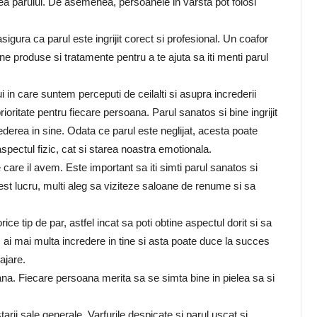
ratarea parului. De asemenea, persoanele in varsta pot folosi
sigura ca parul este ingrijit corect si profesional. Un coafor
ne produse si tratamente pentru a te ajuta sa iti menti parul
in care suntem perceputi de ceilalti si asupra increderii
prioritate pentru fiecare persoana. Parul sanatos si bine ingrijit
ederea in sine. Odata ce parul este neglijat, acesta poate
t aspectul fizic, cat si starea noastra emotionala.
 care il avem. Este important sa iti simti parul sanatos si
st lucru, multi aleg sa viziteze saloane de renume si sa
rice tip de par, astfel incat sa poti obtine aspectul dorit si sa
, ai mai multa incredere in tine si asta poate duce la succes
gajare.
na. Fiecare persoana merita sa se simta bine in pielea sa si
arii sale generale. Varfurile despicate si parul uscat si