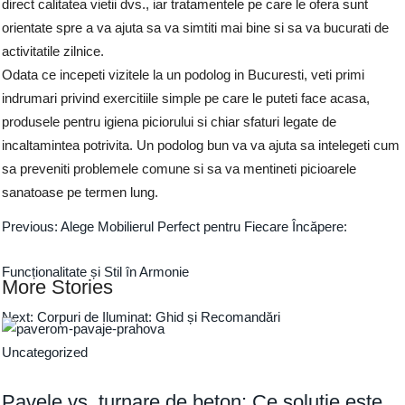
direct calitatea vietii dvs., iar tratamentele pe care le ofera sunt
orientate spre a va ajuta sa va simtiti mai bine si sa va bucurati de
activitatile zilnice.
Odata ce incepeti vizitele la un podolog in Bucuresti, veti primi
indrumari privind exercitiile simple pe care le puteti face acasa,
produsele pentru igiena piciorului si chiar sfaturi legate de
incaltamintea potrivita. Un podolog bun va va ajuta sa intelegeti cum
sa preveniti problemele comune si sa va mentineti picioarele
sanatoase pe termen lung.
Previous:
Alege Mobilierul Perfect pentru Fiecare Încăpere:
Funcționalitate și Stil în Armonie
More Stories
Next:
Corpuri de Iluminat: Ghid și Recomandări
Uncategorized
Pavele vs. turnare de beton: Ce soluție este