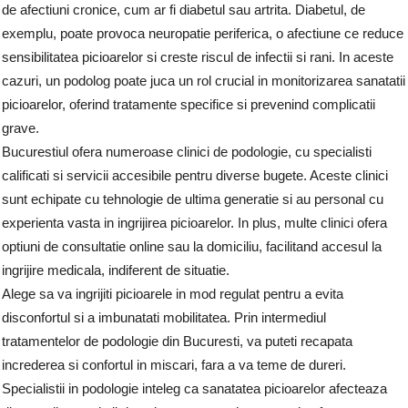
de afectiuni cronice, cum ar fi diabetul sau artrita. Diabetul, de
exemplu, poate provoca neuropatie periferica, o afectiune ce reduce
sensibilitatea picioarelor si creste riscul de infectii si rani. In aceste
cazuri, un podolog poate juca un rol crucial in monitorizarea sanatatii
picioarelor, oferind tratamente specifice si prevenind complicatii
grave.
Bucurestiul ofera numeroase clinici de podologie, cu specialisti
calificati si servicii accesibile pentru diverse bugete. Aceste clinici
sunt echipate cu tehnologie de ultima generatie si au personal cu
experienta vasta in ingrijirea picioarelor. In plus, multe clinici ofera
optiuni de consultatie online sau la domiciliu, facilitand accesul la
ingrijire medicala, indiferent de situatie.
Alege sa va ingrijiti picioarele in mod regulat pentru a evita
disconfortul si a imbunatati mobilitatea. Prin intermediul
tratamentelor de podologie din Bucuresti, va puteti recapata
increderea si confortul in miscari, fara a va teme de dureri.
Specialistii in podologie inteleg ca sanatatea picioarelor afecteaza