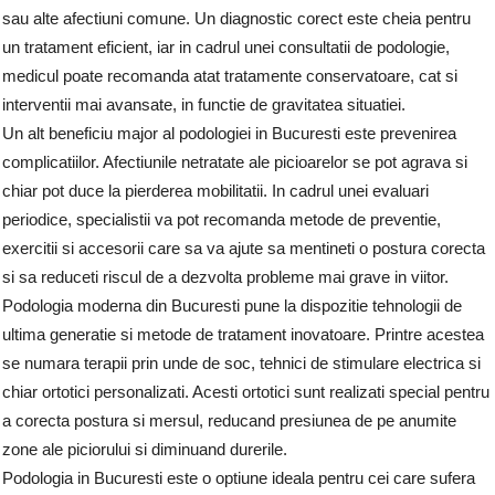
sau alte afectiuni comune. Un diagnostic corect este cheia pentru
un tratament eficient, iar in cadrul unei consultatii de podologie,
medicul poate recomanda atat tratamente conservatoare, cat si
interventii mai avansate, in functie de gravitatea situatiei.
Un alt beneficiu major al podologiei in Bucuresti este prevenirea
complicatiilor. Afectiunile netratate ale picioarelor se pot agrava si
chiar pot duce la pierderea mobilitatii. In cadrul unei evaluari
periodice, specialistii va pot recomanda metode de preventie,
exercitii si accesorii care sa va ajute sa mentineti o postura corecta
si sa reduceti riscul de a dezvolta probleme mai grave in viitor.
Podologia moderna din Bucuresti pune la dispozitie tehnologii de
ultima generatie si metode de tratament inovatoare. Printre acestea
se numara terapii prin unde de soc, tehnici de stimulare electrica si
chiar ortotici personalizati. Acesti ortotici sunt realizati special pentru
a corecta postura si mersul, reducand presiunea de pe anumite
zone ale piciorului si diminuand durerile.
Podologia in Bucuresti este o optiune ideala pentru cei care sufera