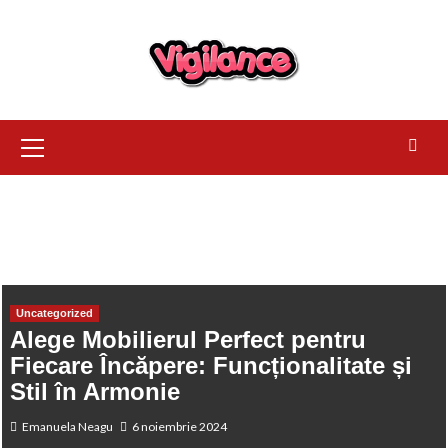
HOME
UNCATEGORIZED
ALEGE MOBILIERUL PERFECT PENTR
FIECARE ÎNCĂPERE: FUNCȚIONALITATE ȘI STIL ÎN ARMONIE
Uncategorized
Alege Mobilierul Perfect pentru
Fiecare Încăpere: Funcționalitate și
Stil în Armonie
Emanuela Neagu
6 noiembrie 2024