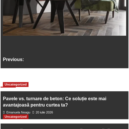
Previous:
Inspirație pentru Amenajarea Interioară: Cum Să Creezi un
More Stories
Uncategorized
Spațiu Primitor și Modern
Pavele vs. turnare de beton: Ce soluție este mai
Next:
avantajoasă pentru curtea ta?
Emanuela Neagu
20 iulie 2026
Cum va pot imbunatati viata serviciile de podologie in
Uncategorized