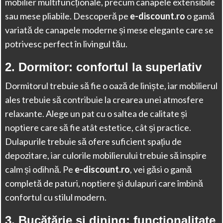
mobilier multifuncționale, precum canapele extensibile
sau mese pliabile. Descoperă pe
e-discount.ro
o gamă
variată de canapele moderne și mese elegante care se
potrivesc perfect în livingul tău.
2.
Dormitor: confortul la superlativ
Dormitorul trebuie să fie o oază de liniște, iar mobilierul
ales trebuie să contribuie la crearea unei atmosfere
relaxante. Alege un pat cu o saltea de calitate și
noptiere care să fie atât estetice, cât și practice.
Dulapurile trebuie să ofere suficient spațiu de
depozitare, iar culorile mobilierului trebuie să inspire
calm și odihnă. Pe
e-discount.ro
, vei găsi o gamă
completă de paturi, noptiere și dulapuri care îmbină
confortul cu stilul modern.
3.
Bucătărie și dining: funcționalitate