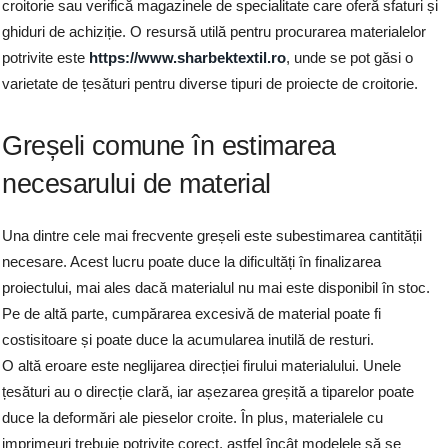
croitorie sau verifică magazinele de specialitate care oferă sfaturi și
ghiduri de achiziție. O resursă utilă pentru procurarea materialelor
potrivite este
https://www.sharbektextil.ro
, unde se pot găsi o
varietate de țesături pentru diverse tipuri de proiecte de croitorie.
Greșeli comune în estimarea
necesarului de material
Una dintre cele mai frecvente greșeli este subestimarea cantității
necesare. Acest lucru poate duce la dificultăți în finalizarea
proiectului, mai ales dacă materialul nu mai este disponibil în stoc.
Pe de altă parte, cumpărarea excesivă de material poate fi
costisitoare și poate duce la acumularea inutilă de resturi.
O altă eroare este neglijarea direcției firului materialului. Unele
țesături au o direcție clară, iar așezarea greșită a tiparelor poate
duce la deformări ale pieselor croite. În plus, materialele cu
imprimeuri trebuie potrivite corect, astfel încât modelele să se