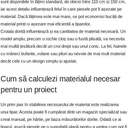
sunt disponibile în lățimi standard, de obicei între 110 cm și 150 cm,
iar acest detaliu influențează felul în care piesele pot fi așezate pe
material. Dacă lățimea este mai mare, se pot economisi bucăți de
material printr-o așezare mai eficientă a tiparelor.
Croiala dorită influențează și ea cantitatea de material necesară. Un
model amplu, precum o rochie cloș sau o fustă plisată, va necesita
mai multă țesătură decât un croi drept sau unul conic. La fel, hainele
cu mâneci bufante, volane sau pliuri au nevoie de mai mult material
decât cele cu un design simplu și ajustat.
Cum să calculezi materialul necesar
pentru un proiect
Un prim pas în stabilirea necesarului de material este realizarea
unui tipar. Acesta poate fi cumpărat dintr-un magazin specializat sau
creat manual, pe hârtie, pe baza măsurătorilor dorite. Odată ce ai
tiparul, așază piesele pe o suprafață plană pentru a vedea cum pot fi