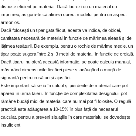
dispuse eficient pe material. Dacă lucrezi cu un material cu
imprimeu, asigură-te că aliniezi corect modelul pentru un aspect
armonios.
Dacă folosești un tipar gata făcut, acesta va indica, de obicei,
cantitatea necesară de material în funcție de mărimea aleasă și de
lățimea țesăturii. De exemplu, pentru o rochie de mărime medie, un
tipar poate sugera între 2 și 3 metri de material, în funcție de croială.
Dacă tiparul nu oferă această informație, se poate calcula manual,
măsurând dimensiunile fiecărei piese și adăugând o marjă de
siguranță pentru cusături și ajustări.
Este important să se ia în calcul și pierderile de material care pot
apărea în urma tăierii. În funcție de complexitatea designului, pot
rămâne bucăți mici de material care nu mai pot fi folosite. O regulă
practică este adăugarea a 10-15% în plus față de necesarul
calculat, pentru a preveni situațiile în care materialul se dovedește
insuficient.