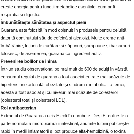
crește energia pentru funcții metabolice esențiale, cum ar fi
respirația și digestia.
Îmbunătățește sănătatea și aspectul pielii
Guarana este folosită în mod obișnuit în produsele pentru celulită
datorită conținutului său de cofeină și alcaloizi. Multe creme anti-
îmbătrânire, loțiuni de curățare și săpunuri, șampoane și balsamuri
folosesc, de asemenea, guarana ca ingredient activ.
Prevenirea bolilor de inima
Într-un studiu observațional pe mai mult de 600 de adulți în vârstă,
consumul regulat de guarana a fost asociat cu rate mai scăzute de
hipertensiune arterială, obezitate și sindrom metabolic. La femei,
acesta a fost asociat și cu niveluri mai scăzute de colesterol
(colesterol total și colesterol LDL).
Rol antibacterian
Extractul de Guarana a ucis E.coli în eprubete. Deși E. coli este o
parte normală a microbiomului intestinal, anumite tulpini pot crește
rapid în medii inflamatorii și pot produce alfa-hemolizină, o toxină