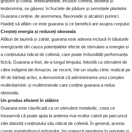
grăsimi și colină. Metilxantinele, inclusiv cofeina, teofilina și
teobromina, se găsesc în fructele de pădure și semințele plantelor.
Guarana conține, de asemenea, flavonoide și alcaloizi purinici.
Haideți să aflăm
ce este guarana și ce beneficii are
asupra corpului:
Creșteți energia și reduceți oboseala
Alături de taurină și zahăr, guarana este adesea inclusă în băuturile
energizante din cauza potențialelor efecte de stimulare a energiei și
a conținutului ridicat de cofeină, care poate îmbunătăți performanța
fizică. Guarana a fost, de-a lungul timpului, folosită ca stimulent de
către indigenii din Amazon, iar recent, într-un studiu clinic realizat pe
40 de bărbați activi, a demonstrat că administrarea unui complex
multivitaminic și multiminerale care conține guarana a redus
oboseala.
Un produs eficient în slăbire
Guarana este clasificată ca un stimulent metabolic, ceea ce
înseamnă că poate ajuta la arderea mai multor calorii pe parcursul
zilei datorită conținutului său ridicat de cofeină. În general, acesta
crește metabolismul grăsimilor, încurajează pierderea în greutate și