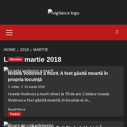
Skip
to
content
Primary
Menu
HOME
2018
MARTIE
Lună:
martie 2018
Monden
Israela Vodovoz a murit. A fost găsită moartă în
propria locuinţă
orbita
10 martie 2018
Israela Vodovoz a murit vineri, la 70 de ani. Celebra Israela
Vodovoz a fost găsită moartă, în locuința ei, în...
Read
Read More
more
Tradiții
about
Israela