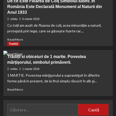
De ce Este Floarea de Colţ Simbolul Iubirii. În
Vodovoz
România Este Declarată Monument al Naturii din
a
Anul 1933
murit.
A
orbita
6 martie 2018
fost
Cu toții am auzit de floarea de colț, acea minunăție a naturii,
găsită
protejată prin lege, care se găsește foarte rar....
moartă
în
Read
Read More
propria
more
Tradiții
locuinţă
about
De
Tradiții si obiceiuri de 1 martie. Povestea
ce
mărţişorului, simbolul primăverii.
Este
Floarea
orbita
1 martie 2018
de
1 MARTIE. Povestea mărţişorului a supravieţuit în diferite
Colţ
forme până în prezent, de la firul simplu răsucit în alb şi...
Simbolul
Iubirii.
Read
Read More
În
more
România
about
Este
Tradiții
Caută
Declarată
si
Monument
după:
obiceiuri