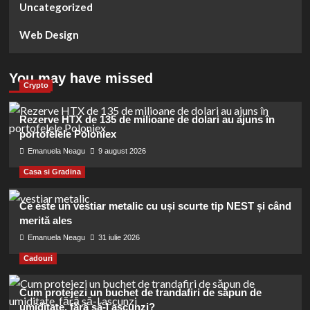
Uncategorized
Web Design
You may have missed
Crypto
Rezerve HTX de 135 de milioane de dolari au ajuns în
portofelele Poloniex
Emanuela Neagu
9 august 2026
Casa si Gradina
Ce este un vestiar metalic cu uși scurte tip NEST și când
merită ales
Emanuela Neagu
31 iulie 2026
Cadouri
Cum protejezi un buchet de trandafiri de săpun de
umiditate, fără să-l ascunzi?