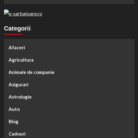
al
de
Naturii
1
din
martie.
Anul
Povestea
1933
mărţişorului,
Categorii
simbolul
primăverii.
Afaceri
Agricultura
Animale de companie
Asigurari
Astrologie
Auto
Blog
Cadouri