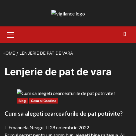
Skip
to
content
Primary
Menu
HOME
LENJERIE DE PAT DE VARA
Lenjerie de pat de vara
Blog
Casa si Gradina
Cum sa alegeti cearceafurile de pat potrivite?
Emanuela Neagu
28 noiembrie 2022
Primul secret pentru un somn bun: alegeti bine salteaua. Al