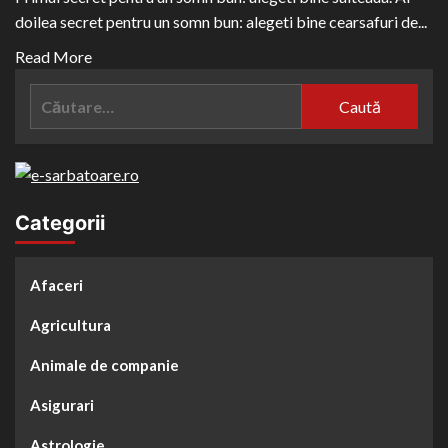
doilea secret pentru un somn bun: alegeti bine cearsafuri de...
Read
Read More
more
Caută
about
după:
Cum
sa
alegeti
cearceafurile
Categorii
de
pat
potrivite?
Afaceri
Agricultura
Animale de companie
Asigurari
Astrologie