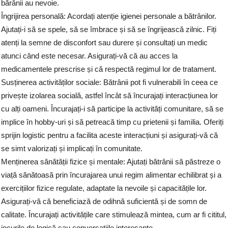
bărânii au nevoie.
Îngrijirea personală: Acordați atenție igienei personale a bătrânilor.
Ajutați-i să se spele, să se îmbrace și să se îngrijească zilnic. Fiți
atenți la semne de disconfort sau durere și consultați un medic
atunci când este necesar. Asigurați-vă că au acces la
medicamentele prescrise și că respectă regimul lor de tratament.
Susținerea activităților sociale: Bătrânii pot fi vulnerabili în ceea ce
privește izolarea socială, astfel încât să încurajați interacțiunea lor
cu alți oameni. Încurajați-i să participe la activități comunitare, să se
implice în hobby-uri și să petreacă timp cu prietenii și familia. Oferiți
sprijin logistic pentru a facilita aceste interacțiuni și asigurați-vă că
se simt valorizați și implicați în comunitate.
Menținerea sănătății fizice și mentale: Ajutați bătrânii să păstreze o
viață sănătoasă prin încurajarea unui regim alimentar echilibrat și a
exercițiilor fizice regulate, adaptate la nevoile și capacitățile lor.
Asigurați-vă că beneficiază de odihnă suficientă și de somn de
calitate. Încurajați activitățile care stimulează mintea, cum ar fi cititul,
jocurile de logică sau conversațiile interesante.