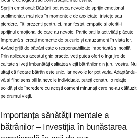
Sprijin emoțional: Bătrânii pot avea nevoie de sprijin emoțional
suplimentar, mai ales în momentele de anxietate, tristețe sau
pierdere. Fiți prezenți pentru ei, manifestați empatie și oferiți-i
sprijinul emoțional de care au nevoie. Participați la activități plăcute
împreună și creați momente de bucurie și amuzament în viața lor.
Având grijă de bătrâni este o responsabilitate importantă și nobilă.
Prin aplicarea acestui ghid practic, veți putea oferi o îngrijire de
calitate și veți îmbunătăți calitatea vieții bătrânilor din jurul vostru. Nu
uitați că fiecare bătrân este unic, iar nevoile lor pot varia. Adaptându-
vă și fiind sensibili la nevoile individuale, puteți construi o relație
solidă și de încredere cu acești oameni minunați care ne-au călăuzit
pe drumul vieții.
Importanța sănătății mentale a
bătrânilor – Investiția în bunăstarea