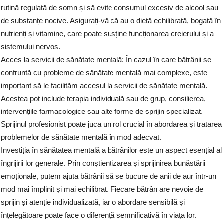
rutină regulată de somn și să evite consumul excesiv de alcool sau
de substanțe nocive. Asigurați-vă că au o dietă echilibrată, bogată în
nutrienți și vitamine, care poate susține funcționarea creierului și a
sistemului nervos.
Acces la servicii de sănătate mentală: În cazul în care bătrânii se
confruntă cu probleme de sănătate mentală mai complexe, este
important să le facilităm accesul la servicii de sănătate mentală.
Acestea pot include terapia individuală sau de grup, consilierea,
intervențiile farmacologice sau alte forme de sprijin specializat.
Sprijinul profesionist poate juca un rol crucial în abordarea și tratarea
problemelor de sănătate mentală în mod adecvat.
Investiția în sănătatea mentală a bătrânilor este un aspect esențial al
îngrijirii lor generale. Prin conștientizarea și sprijinirea bunăstării
emoționale, putem ajuta bătrânii să se bucure de anii de aur într-un
mod mai împlinit și mai echilibrat. Fiecare bătrân are nevoie de
sprijin și atenție individualizată, iar o abordare sensibilă și
înțelegătoare poate face o diferență semnificativă în viața lor.