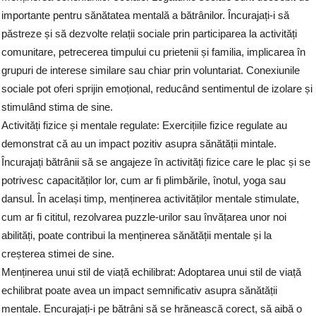
importante pentru sănătatea mentală a bătrânilor. Încurajați-i să
păstreze și să dezvolte relații sociale prin participarea la activități
comunitare, petrecerea timpului cu prietenii și familia, implicarea în
grupuri de interese similare sau chiar prin voluntariat. Conexiunile
sociale pot oferi sprijin emoțional, reducând sentimentul de izolare și
stimulând stima de sine.
Activități fizice și mentale regulate: Exercițiile fizice regulate au
demonstrat că au un impact pozitiv asupra sănătății mintale.
Încurajați bătrânii să se angajeze în activități fizice care le plac și se
potrivesc capacităților lor, cum ar fi plimbările, înotul, yoga sau
dansul. În același timp, menținerea activităților mentale stimulate,
cum ar fi cititul, rezolvarea puzzle-urilor sau învățarea unor noi
abilități, poate contribui la menținerea sănătății mentale și la
creșterea stimei de sine.
Menținerea unui stil de viață echilibrat: Adoptarea unui stil de viață
echilibrat poate avea un impact semnificativ asupra sănătății
mentale. Encurajați-i pe bătrâni să se hrănească corect, să aibă o