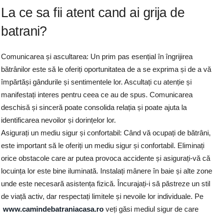
La ce sa fii atent cand ai grija de
batrani?
Comunicarea și ascultarea: Un prim pas esențial în îngrijirea
bătrânilor este să le oferiți oportunitatea de a se exprima și de a vă
împărtăși gândurile și sentimentele lor. Ascultați cu atenție și
manifestați interes pentru ceea ce au de spus. Comunicarea
deschisă și sinceră poate consolida relația și poate ajuta la
identificarea nevoilor și dorințelor lor.
Asigurați un mediu sigur și confortabil: Când vă ocupați de bătrâni,
este important să le oferiți un mediu sigur și confortabil. Eliminați
orice obstacole care ar putea provoca accidente și asigurați-vă că
locuința lor este bine iluminată. Instalați mânere în baie și alte zone
unde este necesară asistența fizică. Încurajați-i să păstreze un stil
de viață activ, dar respectați limitele și nevoile lor individuale. Pe
www.camindebatraniacasa.ro
veți găsi mediul sigur de care