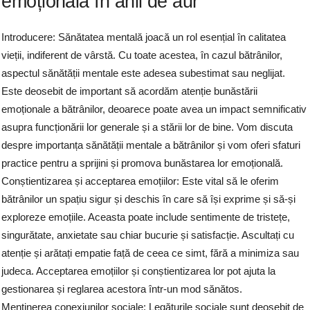
emoțională în anii de aur
Introducere: Sănătatea mentală joacă un rol esențial în calitatea
vieții, indiferent de vârstă. Cu toate acestea, în cazul bătrânilor,
aspectul sănătății mentale este adesea subestimat sau neglijat.
Este deosebit de important să acordăm atenție bunăstării
emoționale a bătrânilor, deoarece poate avea un impact semnificativ
asupra funcționării lor generale și a stării lor de bine. Vom discuta
despre importanța sănătății mentale a bătrânilor și vom oferi sfaturi
practice pentru a sprijini și promova bunăstarea lor emoțională.
Conștientizarea și acceptarea emoțiilor: Este vital să le oferim
bătrânilor un spațiu sigur și deschis în care să își exprime și să-și
exploreze emoțiile. Aceasta poate include sentimente de tristețe,
singurătate, anxietate sau chiar bucurie și satisfacție. Ascultați cu
atenție și arătați empatie față de ceea ce simt, fără a minimiza sau
judeca. Acceptarea emoțiilor și conștientizarea lor pot ajuta la
gestionarea și reglarea acestora într-un mod sănătos.
Menținerea conexiunilor sociale: Legăturile sociale sunt deosebit de