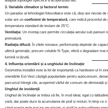
adaptat topologiei specifice a acoperișului tău.
3. Variabile climatice și factorul termic
Un paradox al tehnologiei fotovoltaice este că, deși are nevoie d
solar are un
coeficient de temperatură
, care indică procentul de
temperatura standard de testare de 25°C.
Ventilația:
Un montaj care permite circulația aerului sub panouri 
prematură.
Radiația difuză:
În zilele noroase, performanța depinde de capacit
ultimă generație, precum celulele N-Type, oferă o degradare mai mi
lumină scăzută.
4. Influența orientării și a unghiului de înclinație
Geometria instalării este la fel de importantă ca hardware-ul în si
orientările Est-Vest câștigă popularitate pentru autoconsum, deoar
parcursul întregii zile, acoperind vârful de consum de dimineață și
Unghiul de incidență
Unghiul de înclinație ar trebui să fie, în mod ideal, egal cu latitudi
vară, dar poate duce la acumularea de praf și resturi, în timp ce o
când acesta este mai jos pe orizont, și ajută la autocurățarea pano