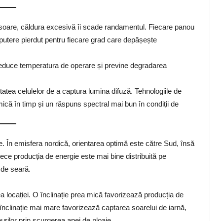
e soare, căldura excesivă îi scade randamentul. Fiecare panou
 putere pierdut pentru fiecare grad care depășește
reduce temperatura de operare și previne degradarea
atea celulelor de a captura lumina difuză. Tehnologiile de
că în timp și un răspuns spectral mai bun în condiții de
ne. În emisfera nordică, orientarea optimă este către Sud, însă
ece producția de energie este mai bine distribuită pe
 de seară.
nea locației. O înclinație prea mică favorizează producția de
 înclinație mai mare favorizează captarea soarelui de iarnă,
urilor prin scurgerea apei de ploaie.