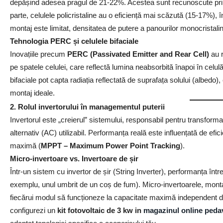
depășind adesea pragul de 21-22%. Acestea sunt recunoscute prin c
parte, celulele policristaline au o eficiență mai scăzută (15-17%), 
montaj este limitat, densitatea de putere a panourilor monocristal
Tehnologia PERC și celulele bifaciale
Inovațiile precum
PERC (Passivated Emitter and Rear Cell)
au r
pe spatele celulei, care reflectă lumina neabsorbită înapoi în celu
bifaciale pot capta radiația reflectată de suprafața solului (albedo
montaj ideale.
2. Rolul invertorului în managementul puterii
Invertorul este „creierul” sistemului, responsabil pentru transfor
alternativ (AC) utilizabil. Performanța reală este influențată de ef
maximă (
MPPT – Maximum Power Point Tracking
).
Micro-invertoare vs. Invertoare de șir
Într-un sistem cu invertor de șir (String Inverter), performanța înt
exemplu, unul umbrit de un coș de fum). Micro-invertoarele, mont
fiecărui modul să funcționeze la capacitate maximă independent de 
configurezi un
kit fotovoltaic de 3 kw in
magazinul online peda