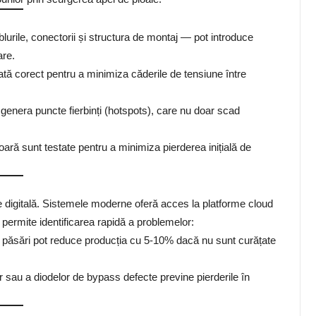
rile, conectorii și structura de montaj — pot introduce
are.
ată corect pentru a minimiza căderile de tensiune între
 genera puncte fierbinți (hotspots), care nu doar scad
oară sunt testate pentru a minimiza pierderea inițială de
 digitală. Sistemele moderne oferă acces la platforme cloud
e permite identificarea rapidă a problemelor:
păsări pot reduce producția cu 5-10% dacă nu sunt curățate
r sau a diodelor de bypass defecte previne pierderile în