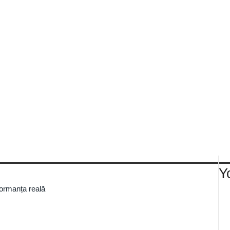
Y
formanța reală