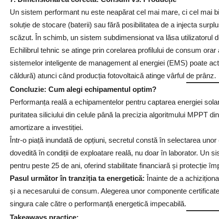
Un sistem performant nu este neapărat cel mai mare, ci cel mai 
soluție de stocare (baterii) sau fără posibilitatea de a injecta su
scăzut. În schimb, un sistem subdimensionat va lăsa utilizatorul de
Echilibrul tehnic se atinge prin corelarea profilului de consum orar
sistemelor inteligente de management al energiei (EMS) poate ac
căldură) atunci când producția fotovoltaică atinge vârful de prânz.
Concluzie: Cum alegi echipamentul optim?
Performanța reală a echipamentelor pentru captarea energiei sola
puritatea siliciului din celule până la precizia algoritmului MPPT din
amortizare a investiției.
Într-o piață inundată de opțiuni, secretul constă în selectarea uno
dovedită în condiții de exploatare reală, nu doar în laborator. Un 
pentru peste 25 de ani, oferind stabilitate financiară și protecție împ
Pasul următor în tranziția ta energetică:
Înainte de a achiziționa
și a necesarului de consum. Alegerea unor componente certificate ș
singura cale către o performanță energetică impecabilă.
Takeaways practice: