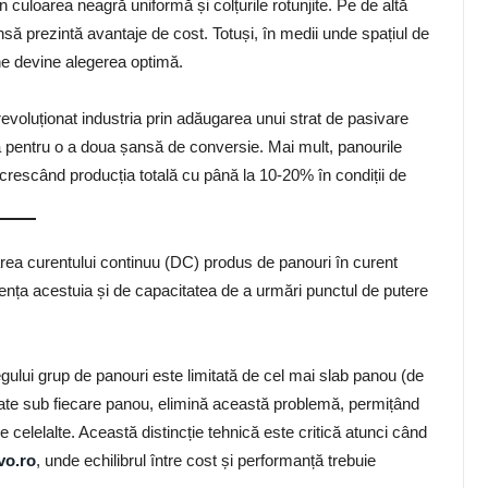
uloarea neagră uniformă și colțurile rotunjite. Pe de altă
însă prezintă avantaje de cost. Totuși, în medii unde spațiul de
ine devine alegerea optimă.
evoluționat industria prin adăugarea unui strat de pasivare
lă pentru o a doua șansă de conversie. Mai mult, panourile
), crescând producția totală cu până la 10-20% în condiții de
marea curentului continuu (DC) produs de panouri în curent
iciența acestuia și de capacitatea de a urmări punctul de putere
regului grup de panouri este limitată de cel mai slab panou (de
ate sub fiecare panou, elimină această problemă, permițând
celelalte. Această distincție tehnică este critică atunci când
vo.ro
, unde echilibrul între cost și performanță trebuie