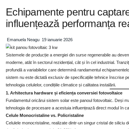
Echipamente pentru captarea
influențează performanța re
Emanuela Neagu
19 ianuarie 2026
Sistemele de producție a energiei din surse regenerabile au deven
moderne, atât în sectorul rezidențial, cât și în cel industrial. Tra
profundă a variabilelor care determină randamentul echipamentelor 
sistem nu este dictată exclusiv de specificațiile tehnice înscrise p
tehnologia celulelor, condițiile climatice și calitatea instalării.
1. Arhitectura hardware și eficiența conversiei fotovoltaice
Fundamentul oricărui sistem solar este panoul fotovoltaic. Deși majo
tehnologia de procesare a acestuia influențează direct modul în care
Celule Monocristaline vs. Policristaline
Celulele monocristaline, realizate dintr-un singur cristal de siliciu 