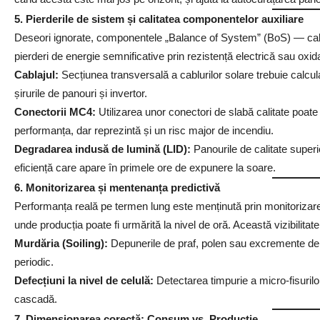
5. Pierderile de sistem și calitatea componentelor auxiliare
Deseori ignorate, componentele „Balance of System” (BoS) — cablu
pierderi de energie semnificative prin rezistență electrică sau oxid
Cablajul:
Secțiunea transversală a cablurilor solare trebuie calcul
șirurile de panouri și invertor.
Conectorii MC4:
Utilizarea unor conectori de slabă calitate poate
performanța, dar reprezintă și un risc major de incendiu.
Degradarea indusă de lumină (LID):
Panourile de calitate superi
eficiență care apare în primele ore de expunere la soare.
6. Monitorizarea și mentenanța predictivă
Performanța reală pe termen lung este menținută prin monitorizare
unde producția poate fi urmărită la nivel de oră. Această vizibilitat
Murdăria (Soiling):
Depunerile de praf, polen sau excremente de 
periodic.
Defecțiuni la nivel de celulă:
Detectarea timpurie a micro-fisurilo
cascadă.
7. Dimensionarea corectă: Consum vs. Producție