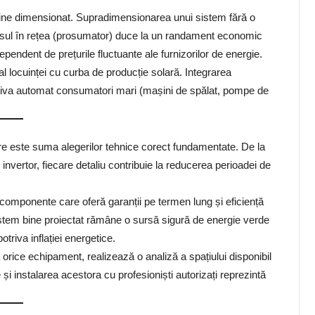
bine dimensionat. Supradimensionarea unui sistem fără o
rplusul în rețea (prosumator) duce la un randament economic
pendent de prețurile fluctuante ale furnizorilor de energie.
 al locuinței cu curba de producție solară. Integrarea
tiva automat consumatori mari (mașini de spălat, pompe de
re este suma alegerilor tehnice corect fundamentate. De la
 invertor, fiecare detaliu contribuie la reducerea perioadei de
r componente care oferă garanții pe termen lung și eficiență
sistem bine proiectat rămâne o sursă sigură de energie verde
otriva inflației energetice.
 orice echipament, realizează o analiză a spațiului disponibil
i instalarea acestora cu profesioniști autorizați reprezintă