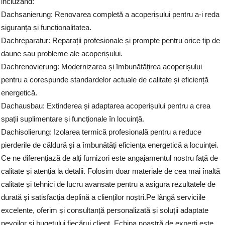
incluzând:
Dachsanierung: Renovarea completă a acoperișului pentru a-i reda
siguranța și funcționalitatea.
Dachreparatur: Reparații profesionale și prompte pentru orice tip de
daune sau probleme ale acoperișului.
Dachrenovierung: Modernizarea și îmbunătățirea acoperișului
pentru a corespunde standardelor actuale de calitate și eficiență
energetică.
Dachausbau: Extinderea și adaptarea acoperișului pentru a crea
spații suplimentare și funcționale în locuință.
Dachisolierung: Izolarea termică profesională pentru a reduce
pierderile de căldură și a îmbunătăți eficiența energetică a locuinței.
Ce ne diferențiază de alți furnizori este angajamentul nostru față de
calitate și atenția la detalii. Folosim doar materiale de cea mai înaltă
calitate și tehnici de lucru avansate pentru a asigura rezultatele de
durată și satisfacția deplină a clienților noștri.Pe lângă serviciile
excelente, oferim și consultanță personalizată și soluții adaptate
nevoilor și bugetului fiecărui client. Echipa noastră de experți este