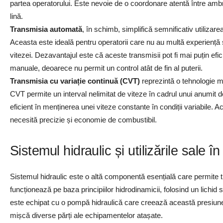
partea operatorului. Este nevoie de o coordonare atentă între ambr
lină.
Transmisia automată
, în schimb, simplifică semnificativ utiliza
Aceasta este ideală pentru operatorii care nu au multă experiență s
vitezei. Dezavantajul este că aceste transmisii pot fi mai puțin ef
manuale, deoarece nu permit un control atât de fin al puterii.
Transmisia cu variație continuă (CVT)
reprezintă o tehnologie ma
CVT permite un interval nelimitat de viteze în cadrul unui anumit 
eficient în menținerea unei viteze constante în condiții variabile. 
necesită precizie și economie de combustibil.
Sistemul hidraulic și utilizările sale î
Sistemul hidraulic este o altă componentă esențială care permite t
funcționează pe baza principiilor hidrodinamicii, folosind un lichid
este echipat cu o pompă hidraulică care creează această presiune, ia
mișcă diverse părți ale echipamentelor atașate.