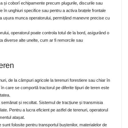
dica și coborî echipamente precum plugurile, discurile sau
e în unghiuri specifice sau pentru a activa brațele frontale
tru a ușura munca operatorului, permițând manevre precise cu
ului, operatorul poate controla totul de la bord, asigurând o
ta diverse alte unelte, cum ar fi remorcile sau
teren
nuri, de la câmpuri agricole la terenuri forestiere sau chiar în
 în care se comportă tractorul pe diferite tipuri de teren este
tatea.
t, semănat și recoltat. Sistemul de tracțiune și transmisia
te. Pentru a lucra eficient pe astfel de terenuri, operatorul
mentul atașat.
e sunt folosite pentru transportul buștenilor, materialelor de