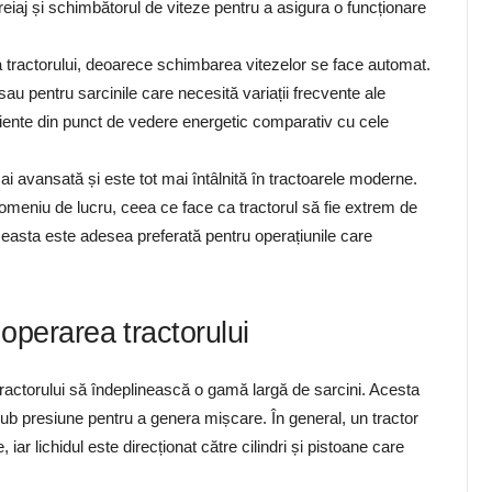
eiaj și schimbătorul de viteze pentru a asigura o funcționare
rea tractorului, deoarece schimbarea vitezelor se face automat.
au pentru sarcinile care necesită variații frecvente ale
iciente din punct de vedere energetic comparativ cu cele
i avansată și este tot mai întâlnită în tractoarele moderne.
domeniu de lucru, ceea ce face ca tractorul să fie extrem de
Aceasta este adesea preferată pentru operațiunile care
n operarea tractorului
ractorului să îndeplinească o gamă largă de sarcini. Acesta
 sub presiune pentru a genera mișcare. În general, un tractor
r lichidul este direcționat către cilindri și pistoane care