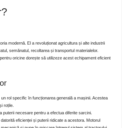
r?
oria modernă. El a revoluționat agricultura și alte industrii
atul, semănatul, recoltarea și transportul materialelor.
pentru oricine dorește să utilizeze acest echipament eficient
or
d un rol specific în funcționarea generală a mașinii. Acestea
 roțile.
 puterii necesare pentru a efectua diferite sarcini.
torită eficienței și puterii ridicate a acestora. Motorul
mecanică și pune în mișcare întregul sistem al tractorului.