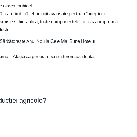
de axcest subiect
 care îmbină tehnologii avansate pentru a îndeplini o
ansmisie și hidraulică, toate componentele lucrează împreună
ustrii.
 Sărbătorește Anul Nou la Cele Mai Bune Hoteluri
ima – Alegerea perfecta pentru teren accidentat
ucției agricole?