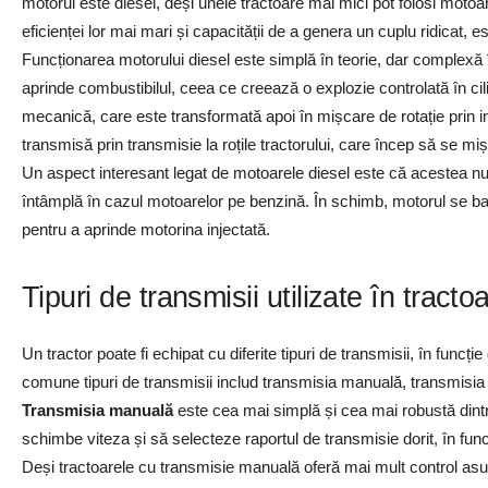
motorul este diesel, deși unele tractoare mai mici pot folosi motoa
eficienței lor mai mari și capacității de a genera un cuplu ridicat, es
Funcționarea motorului diesel este simplă în teorie, dar complexă 
aprinde combustibilul, ceea ce creează o explozie controlată în cil
mecanică, care este transformată apoi în mișcare de rotație prin in
transmisă prin transmisie la roțile tractorului, care încep să se miș
Un aspect interesant legat de motoarele diesel este că acestea nu
întâmplă în cazul motoarelor pe benzină. În schimb, motorul se ba
pentru a aprinde motorina injectată.
Tipuri de transmisii utilizate în tracto
Un tractor poate fi echipat cu diferite tipuri de transmisii, în funcț
comune tipuri de transmisii includ transmisia manuală, transmisia
Transmisia manuală
este cea mai simplă și cea mai robustă dintre
schimbe viteza și să selecteze raportul de transmisie dorit, în func
Deși tractoarele cu transmisie manuală oferă mai mult control asupr