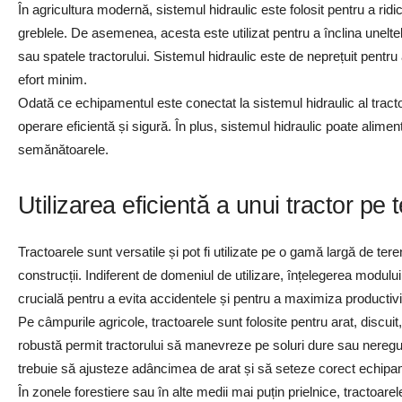
În agricultura modernă, sistemul hidraulic este folosit pentru a ri
greblele. De asemenea, acesta este utilizat pentru a înclina uneltel
sau spatele tractorului. Sistemul hidraulic este de neprețuit pen
efort minim.
Odată ce echipamentul este conectat la sistemul hidraulic al tractor
operare eficientă și sigură. În plus, sistemul hidraulic poate alimen
semănătoarele.
Utilizarea eficientă a unui tractor pe 
Tractoarele sunt versatile și pot fi utilizate pe o gamă largă de tere
construcții. Indiferent de domeniul de utilizare, înțelegerea modului
crucială pentru a evita accidentele și pentru a maximiza productivi
Pe câmpurile agricole, tractoarele sunt folosite pentru arat, discui
robustă permit tractorului să manevreze pe soluri dure sau neregula
trebuie să ajusteze adâncimea de arat și să seteze corect echipa
În zonele forestiere sau în alte medii mai puțin prielnice, tractoarel