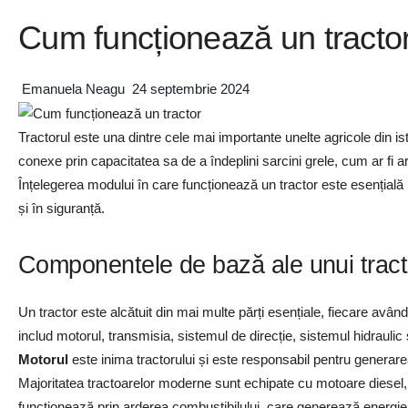
Cum funcționează un tracto
Emanuela Neagu
24 septembrie 2024
Tractorul este una dintre cele mai importante unelte agricole din ist
conexe prin capacitatea sa de a îndeplini sarcini grele, cum ar fi ar
Înțelegerea modului în care funcționează un tractor este esențială 
și în siguranță.
Componentele de bază ale unui tract
Un tractor este alcătuit din mai multe părți esențiale, fiecare avân
includ motorul, transmisia, sistemul de direcție, sistemul hidraulic și
Motorul
este inima tractorului și este responsabil pentru generarea
Majoritatea tractoarelor moderne sunt echipate cu motoare diesel, da
funcționează prin arderea combustibilului, care generează energie 