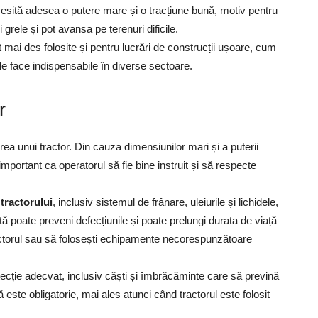
ecesită adesea o putere mare și o tracțiune bună, motiv pentru
 grele și pot avansa pe terenuri dificile.
tot mai des folosite și pentru lucrări de construcții ușoare, cum
r le face indispensabile în diverse sectoare.
r
a unui tractor. Din cauza dimensiunilor mari și a puterii
mportant ca operatorul să fie bine instruit și să respecte
 tractorului
, inclusiv sistemul de frânare, uleiurile și lichidele,
tă poate preveni defecțiunile și poate prelungi durata de viață
actorul sau să folosești echipamente necorespunzătoare
ecție adecvat, inclusiv căști și îmbrăcăminte care să prevină
este obligatorie, mai ales atunci când tractorul este folosit