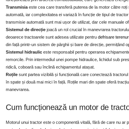
Transmisia
este cea care transferă puterea de la motor către roți
automată, iar complexitatea ei variază în funcție de tipul de tractor
transmisie automată sunt mai ușor de utilizat, dar cele manuale ofe
Sistemul de direcție
joacă un rol crucial în manevrarea tractorului
deoarece tractoarele sunt adesea utilizate pentru
defrisare terenur
din față printr-un sistem de pârghii și bare de direcție, permițând op
Sistemul hidraulic
este responsabil pentru operarea echipamentelo
remorcile. Prin intermediul unei pompe hidraulice, lichidul sub pres
ridică, coboară sau înclină echipamentul atașat.
Roțile
sunt partea vizibilă și funcțională care conectează tractorul 
în spate și două mai mici în față. Roțile mari din spate oferă tracți
manevrarea.
Cum funcționează un motor de tract
Motorul unui tractor este o componentă vitală, fără de care nu ar 