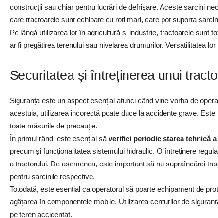
construcții sau chiar pentru lucrări de defrișare. Aceste sarcini n
care tractoarele sunt echipate cu roți mari, care pot suporta sarcini
Pe lângă utilizarea lor în agricultură și industrie, tractoarele sunt 
ar fi pregătirea terenului sau nivelarea drumurilor. Versatilitatea lo
Securitatea și întreținerea unui tracto
Siguranța este un aspect esențial atunci când vine vorba de operare
acestuia, utilizarea incorectă poate duce la accidente grave. Este i
toate măsurile de precauție.
În primul rând, este esențial să
verifici periodic starea tehnică a
precum și funcționalitatea sistemului hidraulic. O întreținere regula
a tractorului. De asemenea, este important să nu supraîncărci tr
pentru sarcinile respective.
Totodată, este esențial ca operatorul să poarte echipament de prot
agățarea în componentele mobile. Utilizarea centurilor de siguranță 
pe teren accidentat.