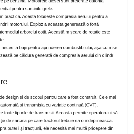
re pe benzină. Motoarele diesel sunt preferate datorită
ențial pentru sarcinile grele.
în practică. Acesta folosește compresia aerului pentru a
indrii motorului. Explozia aceasta generează o forță
termediul arborelui cotit. Această mișcare de rotație este
te.
 necesită bujii pentru aprinderea combustibilului, așa cum se
zează pe căldura generată de compresia aerului din cilindri
are
ie de design și de scopul pentru care a fost construit. Cele mai
 automată și transmisia cu variație continuă (CVT).
 toate tipurile de transmisii. Aceasta permite operatorului să
ție de sarcina pe care tractorul trebuie să o îndeplinească.
a puterii și tracțiunii, ele necesită mai multă pricepere din