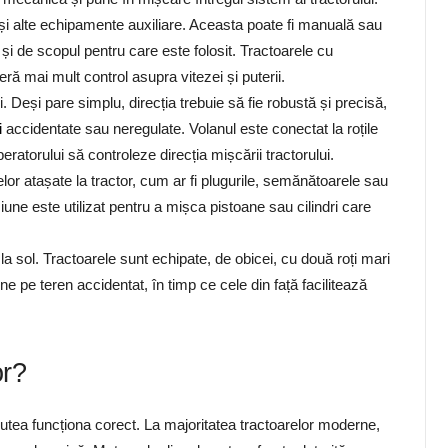
 și alte echipamente auxiliare. Aceasta poate fi manuală sau
 și de scopul pentru care este folosit. Tractoarele cu
ră mai mult control asupra vitezei și puterii.
. Deși pare simplu, direcția trebuie să fie robustă și precisă,
i
accidentate sau neregulate. Volanul este conectat la roțile
eratorului să controleze direcția mișcării tractorului.
r atașate la tractor, cum ar fi plugurile, semănătoarele sau
iune este utilizat pentru a mișca pistoane sau cilindri care
la sol. Tractoarele sunt echipate, de obicei, cu două roți mari
une pe teren accidentat, în timp ce cele din față facilitează
or?
putea funcționa corect. La majoritatea tractoarelor moderne,