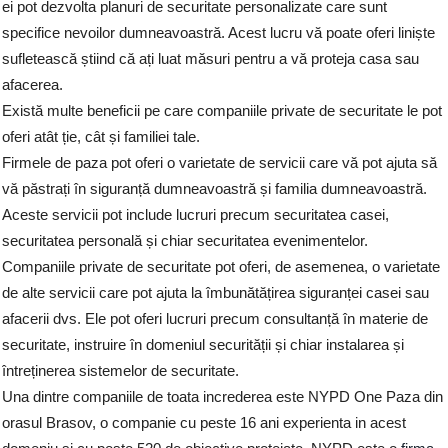
ei pot dezvolta planuri de securitate personalizate care sunt
specifice nevoilor dumneavoastră. Acest lucru vă poate oferi liniște
sufletească știind că ați luat măsuri pentru a vă proteja casa sau
afacerea.
Există multe beneficii pe care companiile private de securitate le pot
oferi atât ție, cât și familiei tale.
Firmele de paza pot oferi o varietate de servicii care vă pot ajuta să
vă păstrați în siguranță dumneavoastră și familia dumneavoastră.
Aceste servicii pot include lucruri precum securitatea casei,
securitatea personală și chiar securitatea evenimentelor.
Companiile private de securitate pot oferi, de asemenea, o varietate
de alte servicii care pot ajuta la îmbunătățirea siguranței casei sau
afacerii dvs. Ele pot oferi lucruri precum consultanță în materie de
securitate, instruire în domeniul securității și chiar instalarea și
întreținerea sistemelor de securitate.
Una dintre companiile de toata increderea este NYPD One Paza din
orasul Brasov, o companie cu peste 16 ani experienta in acest