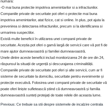
numara:
-O mai buna protectie impotriva amenintarilor si a infractiunilor.
Companiile private de securitate pot oferi o protectie mai buna
impotriva amenintarilor, atat fizice, cat si online. In plus, pot ajuta la
prevenirea si detectarea infractiunilor, precum si la identificarea si
urmarirea suspectilor.
Există multe beneficii în utilizarea unei companii private de
securitate. Aceștia pot oferi o gamă largă de servicii care vă pot fi de
mare ajutor dumneavoastră și familiei dumneavoastră.
Unele dintre aceste beneficii includ monitorizarea 24 de ore din 24,
răspunsul la situații de urgență și descurajarea criminalității.
Companiile private de securitate pot oferi și alte servicii, cum ar fi
sisteme de securitate la domiciliu, securitate pentru evenimente și
protecție executivă. Folosirea unei companii private de securitate vă
poate oferi liniște sufletească știind că dumneavoastră și familia
dumneavoastră sunteți protejați de toate relele din aceasta lume.
Previous:
Ce trebuie sa stii despre sistemele de incalzire centrala