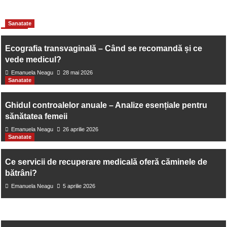
Inchirierea unui velier – o aventura de neuitat pe mare
More Stories
Sanatate
Next:
Ecografia transvaginală – Când se recomandă și ce
Descopera Foursquare Spiced – Rom-ul condimentat
vede medicul?
Emanuela Neagu
28 mai 2026
sustenabil perfect pentru orice ocazie
Sanatate
Ghidul controalelor anuale – Analize esențiale pentru
sănătatea femeii
Emanuela Neagu
26 aprilie 2026
Sanatate
Ce servicii de recuperare medicală oferă căminele de
bătrâni?
Emanuela Neagu
5 aprilie 2026