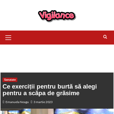
HOME
SANATATE
CE EXERCIȚII PENTRU BURTĂ SĂ ALEGI
PENTRU A SCĂPA DE GRĂSIME
Sanatate
Ce exerciții pentru burtă să alegi
pentru a scăpa de grăsime
Emanuela Neagu
3 martie 2023