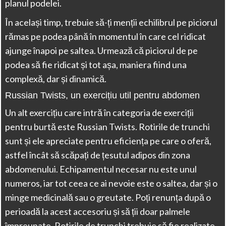
planul podelei.
În același timp, trebuie să-ți menții echilibrul pe piciorul
rămas pe podea până în momentul în care cel ridicat
ajunge înapoi pe saltea. Urmează că piciorul de pe
podea să fie ridicat și tot așa, maniera fiind una
complexă, dar și dinamică.
Russian Twists, un exercițiu util pentru abdomen
Un alt exercițiu care intră în categoria de exerciții
pentru burtă este Russian Twists. Rotirile de trunchi
sunt și ele apreciate pentru eficiența pe care o oferă,
astfel încât să scăpați de țesutul adipos din zona
abdomenului. Echipamentul necesar nu este unul
numeros, iar tot ceea ce ai nevoie este o saltea, dar și o
minge medicinală sau o greutate. Poți renunța după o
perioadă la acest accesoriu și să ții doar palmele
împreunate. Rotirile de trunchi trebuie să fie realizate