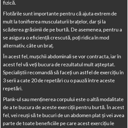
fizică.
Flotările sunt importante pentru că ajuta extrem de
mult la tonifierea musculaturii brațelor, dar și la
scăderea grăsimii de pe burtă. De asemenea, pentru a
se asigura o eficiență crescută, poți ridica în mod
alternativ, câte un braț.
În acest fel, mușchii abdominali se vor contracta, iar în
acest fel vă veți bucura de rezultatul mult așteptat.
Specialiștii recomandă să faceți un astfel de exercițiu în
3 serii a cate 20 de repetări cu o pauză între aceste
repetări.
Plank-ul sau menținerea corpului este o altă modalitate
de a te bucura de aceste exerciții pentru burtă. În acest
fel, vei reuși să te bucuri de un abdomen plat și vei avea
parte de toate beneficiile pe care acest exercițiu le