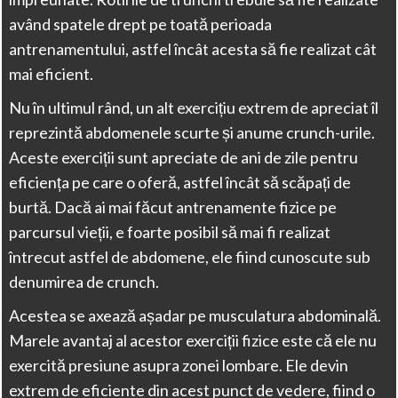
având spatele drept pe toată perioada
antrenamentului, astfel încât acesta să fie realizat cât
mai eficient.
Nu în ultimul rând, un alt exercițiu extrem de apreciat îl
reprezintă abdomenele scurte și anume crunch-urile.
Aceste exerciții
sunt apreciate de ani de zile pentru
eficiența pe care o oferă, astfel încât să scăpați de
burtă. Dacă ai mai făcut antrenamente fizice pe
parcursul vieții, e foarte posibil să mai fi realizat
întrecut astfel de abdomene, ele fiind cunoscute sub
denumirea de crunch.
Acestea se axează așadar pe musculatura abdominală.
Marele avantaj al acestor exerciții fizice este că ele nu
exercită presiune asupra zonei lombare. Ele devin
extrem de eficiente din acest punct de vedere, fiind o