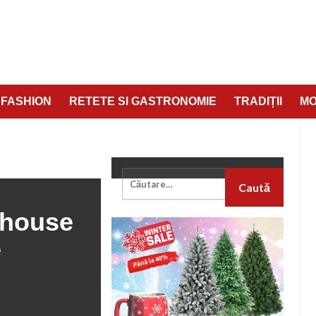
FASHION
RETETE SI GASTRONOMIE
TRADIȚII
M
– BENEFICII SI AVANTAJE PE TERMEN LUNG
thouse
e