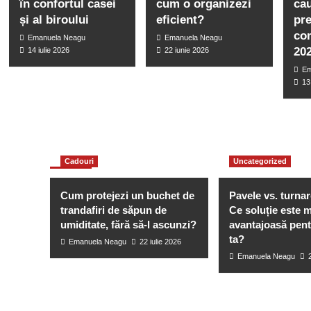
în confortul casei
cum o organizezi
cau
și al biroului
eficient?
pr
co
Emanuela Neagu
Emanuela Neagu
20
14 iulie 2026
22 iunie 2026
Em
13
You may have missed
Cadouri
Uncategorized
Cum protejezi un buchet de
Pavele vs. turna
trandafiri de săpun de
Ce soluție este 
umiditate, fără să-l ascunzi?
avantajoasă pent
ta?
Emanuela Neagu
22 iulie 2026
Emanuela Neagu