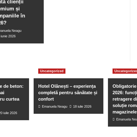
tă clienții
emium și
mpaniile în
26?
anuela Neagu
 iunie 2026
Uncategorized
Uncategorize
re de beton:
Hotel Olănești – experiența
Obligatorie
mai
completă pentru sănătate și
2026: funcți
ru curtea
confort
retragere d
soluție ro
Emanuela Neagu
18 iulie 2026
magazinel
20 iulie 2026
Emanuela Ne