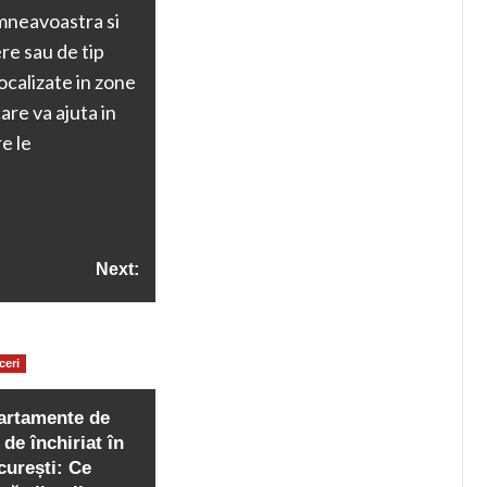
umneavoastra si
e sau de tip
ocalizate in zone
are va ajuta in
e le
Next:
 într-un hotel de 4
ceri
 și să te bucuri de
artamente de
e calitate și confort
 de închiriat în
curești: Ce