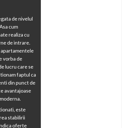
egata de nivelul
. Asa cum
oate realiza cu
rne de intrare.
i, apartamentele
e vorba de
de lucru care se
ntionam faptul ca
enti din punct de
rte avantajoase
a moderna.
tionati, este
a stabilirii
 indica oferte