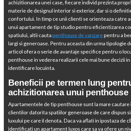
achizitionarea unei case, fiecare individ prezinta propri
materie de designul interior si exterior, dar si o definiti
confortului. In timp ce unii clienti se orienteaza catre 
unui apartament de tip studio pentru eficientizarea c
spatiului, altii cauta
penthouse de vanzare
pentru a ben
largi si generoase. Pentru aceasta din urma tipologie de
articol ofera o serie de avantaje specifice pentru o locu
penthouse in vederea realizarii cele mai bune decizii i
identificare locuinta.
Beneficii pe termen lung pentr
achizitionarea unui penthouse
Apartamentele de tip penthouse sunt la mare cautare 
clientilor datorita spatiilor generoase de care dispun si 
luxului pe care il denota. Daca va aflati in ipostaza de cli
identificati un apartament luxos care sa va ofere un niv