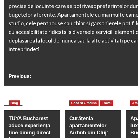
precise de locuinte care se potrivesc preferintelor d
bugetelor aferente. Apartamentele cu mai multe camer
studio, cele penthouse sau chiar si garsonierele pot fi l
cu accesibilitate ridicata la diversele servicii, element c
deplasarea la locul de munca sau la alte activitati pe car
intreprindeti.
Previous:
TOP 3 obiceiuri pe care să le adopți
Cum să te cazezi
More Stories
Blog
Casa si Gradina
Travel
Afa
pentru o viață lungă și sănătoasă
stele în Mamaia
TUYA Bucharest
Curățenia
Ap
servicii d
aduce experiența
apartamentelor
lux
fine dining direct
Airbnb din Cluj:
Bu