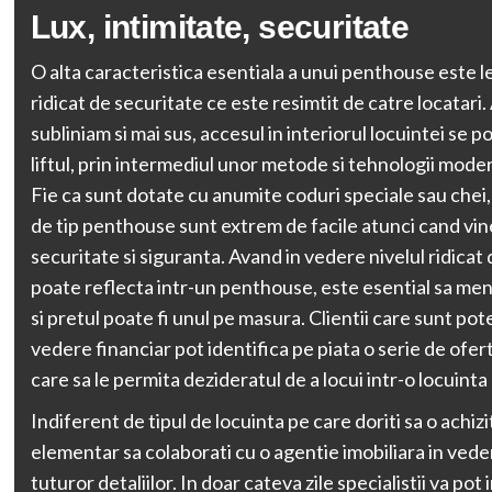
Lux, intimitate, securitate
O alta caracteristica esentiala a unui penthouse este l
ridicat de securitate ce este resimtit de catre locatari
subliniam si mai sus, accesul in interiorul locuintei se p
liftul, prin intermediul unor metode si tehnologii mode
Fie ca sunt dotate cu anumite coduri speciale sau che
de tip penthouse sunt extrem de facile atunci cand vin
securitate si siguranta. Avand in vedere nivelul ridicat 
poate reflecta intr-un penthouse, este esential sa me
si pretul poate fi unul pe masura. Clientii care sunt pot
vedere financiar pot identifica pe piata o serie de ofe
care sa le permita dezideratul de a locui intr-o locuint
Indiferent de tipul de locuinta pe care doriti sa o achizi
elementar sa colaborati cu o agentie imobiliara in vedere
tuturor detaliilor. In doar cateva zile specialistii va pot