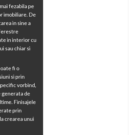
mai fezabila pe
or imobiliare. De
area in sine a
ferestre
e in interior cu
ui sau chiar si
oate fi o
uni si prin
pecific vorbind,
te generata de
ltime. Finisajele
erate prin
la crearea unui