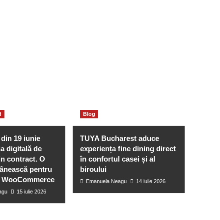
d
Blog
 din 19 iunie
TUYA Bucharest aduce
a digitală de
experiența fine dining direct
in contract. O
în confortul casei și al
mânească pentru
biroului
e WooCommerce
Emanuela Neagu
14 iulie 2026
agu
15 iulie 2026