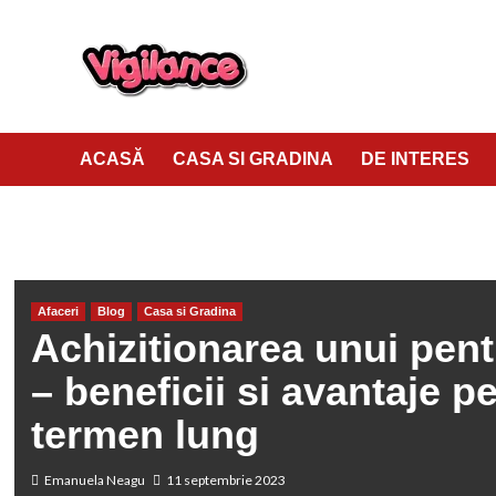
ACASĂ
CASA SI GRADINA
DE INTERES
HOME
CASA SI GRADINA
ACHIZITIONAREA UNUI PENTHOUSE 
Afaceri
Blog
Casa si Gradina
Achizitionarea unui pen
– beneficii si avantaje p
termen lung
Emanuela Neagu
11 septembrie 2023