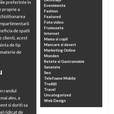
ile preferinte in
Evenimente
e proprie a
Fashion
achizitionarea
Featured
Foto video
ompartimentarii
Frumusete
eficia de spatii
Internet
 clienti, acest
Mama si copil
inta de tip
Mancare si desert
Marketing Online
n materie de
Monden
Retete si Gastronomie
Sanatate
u
Seo
Telefoane Mobile
Tradiții
Travel
in randul
Uncategorized
mai ales, a
Web Design
ent si doriti sa
el ridicat de