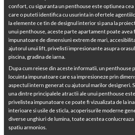
confort, cu siguranta un penthouse este optiunea cea 
care o puteti identifica cu usurinta in ofertele agentiil
la elemente ce tin de designul interior si pana la proiect
unui penthouse, aceste parte apartament poate avea 
impunatoare de dimensiuni extrem de mari, accesibilitat
ajutorul unui lift, privelisti impresionante asupra orasul
piscina, gradina de iarna.
Dupa cum reiese din aceste informatii, un penthouse p
locuinta impunatoare care sa impresioneze prin dimensi
aspectul intern generat cu ajutorul marilor designeri. S
una dintre principalele atractii ale unui penthouse es
privelistea impunatoare ce poate fi vizualizata de la ina
interioare si usile de sticla, acoperisurile moderne gen
diverse unghiuri de lumina, toate acestea conlucreaza 
spatiu armonios.