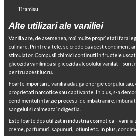
Tiramisu
Alte utilizari ale vaniliei
Vanilia are, de asemenea, mai multe proprietati fara le
culinare. Printre altele, se crede ca acest condiment a
stimulator. Compusii chimici continuti in fructele uscat
glicozida vanilinica si glicozida alcoolului vanilat – sunt
pentru acest lucru.
Foarte important, vanilia adauga energie corpului tau, 
proprietati narcotice sau captivante. In plus, s-a demo
condimentul intarzie procesul de imbatranire, imbunata
sangelui si calmeaza indigestia.
Este foarte des utilizat in industria cosmetica – vanilia
creme, parfumuri, sapunuri, lotiuni etc. In plus, condime