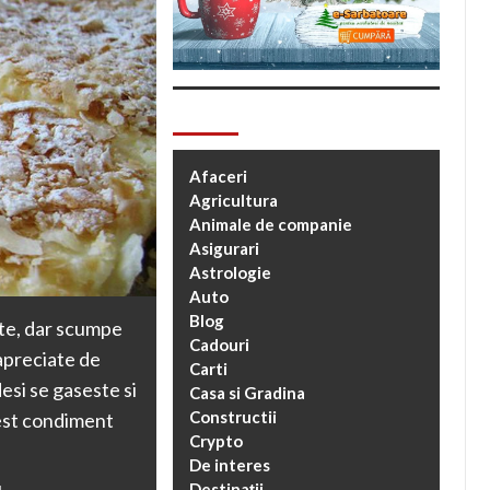
Categorii
Afaceri
Agricultura
Animale de companie
Asigurari
Astrologie
Auto
Blog
ate, dar scumpe
Cadouri
 apreciate de
Carti
desi se gaseste si
Casa si Gradina
Constructii
cest condiment
Crypto
De interes
Destinații