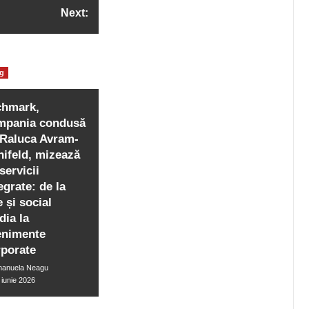
Next:
iura si pedichiura
og
portanta sterilizarii
chmark,
mpania condusă
 Raluca Avram-
nifeld, mizează
servicii
egrate: de la
e și social
dia la
enimente
rporate
anuela Neagu
 iunie 2026