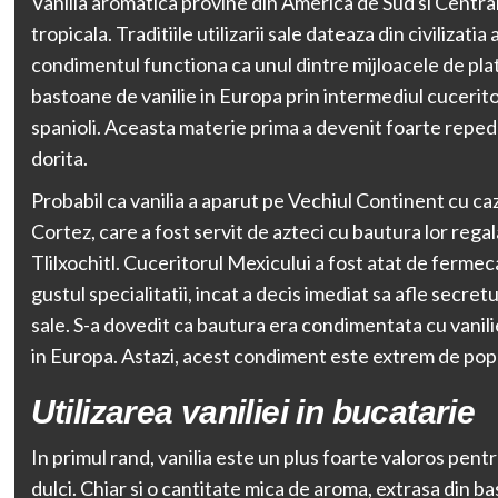
Vanilia aromatica provine din America de Sud si Centra
tropicala. Traditiile utilizarii sale dateaza din civilizatia
condimentul functiona ca unul dintre mijloacele de pla
bastoane de vanilie in Europa prin intermediul cucerito
spanioli. Aceasta materie prima a devenit foarte reped
dorita.
Probabil ca vanilia a aparut pe Vechiul Continent cu ca
Cortez, care a fost servit de azteci cu bautura lor rega
Tlilxochitl. Cuceritorul Mexicului a fost atat de fermec
gustul specialitatii, incat a decis imediat sa afle secretul
sale. S-a dovedit ca bautura era condimentata cu vanil
in Europa. Astazi, acest condiment este extrem de pop
Utilizarea vaniliei in bucatarie
In primul rand, vanilia este un plus foarte valoros pent
dulci. Chiar si o cantitate mica de aroma, extrasa din b