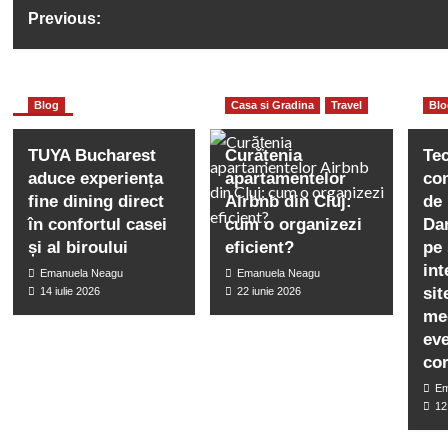
Previous:
Ce sunt jocurile tip RPG si care sunt
Saloanele de manich
More Stories
Blog
Casa si Gradina
Travel
Bl
cele mai apreciate jocuri fantasy
si im
TUYA Bucharest
Curățenia
Te
pentru telefonul mobil
aduce experiența
apartamentelor
co
fine dining direct
Airbnb din Cluj:
de
în confortul casei
cum o organizezi
Da
și al biroului
eficient?
pe 
int
Emanuela Neagu
Emanuela Neagu
sit
14 iulie 2026
22 iunie 2026
me
ev
co
Em
12