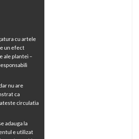
gatura cu artele
re un efect
e ale plantei –
 responsabili
dar nu are
nstrat ca
teste circulatia
 se adauga la
ntul e utilizat