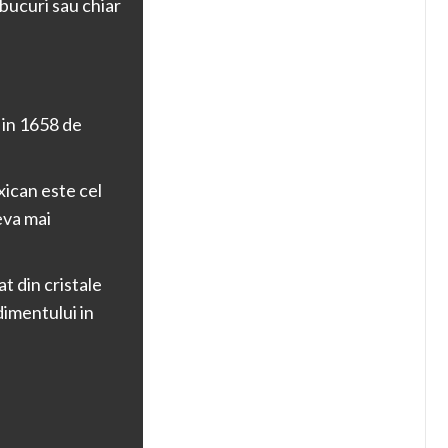
bucuri sau chiar
 in 1658 de
xican este cel
eva mai
t din cristale
dimentului in