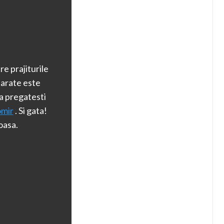
re prajiturile
parate este
sa pregatesti
omir
. Si gata!
oasa.