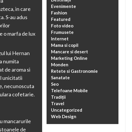
la
Evenimente
 azteca, in care
Fashion
ta. S-au adus
Featured
rilor
Foto video
Frumusete
e o marfa de lux
Internet
Mama si copil
Mancare si desert
zul lui Hernan
Marketing Online
la numita
Monden
at de aroma si
Retete si Gastronomie
 unicitatii
Sanatate
Seo
ie, necunoscuta
Telefoane Mobile
ulara cofetarie.
Tradiții
Travel
Uncategorized
Web Design
ru mancarurile
astoanele de