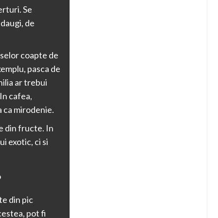
rturi. Se
adaugi, de
uselor coapte de
exemplu, pasca de
ilia ar trebui
In cafea,
ta ca mirodenie.
 din fructe. In
 exotic, ci si
?
e din pic
estea, pot fi