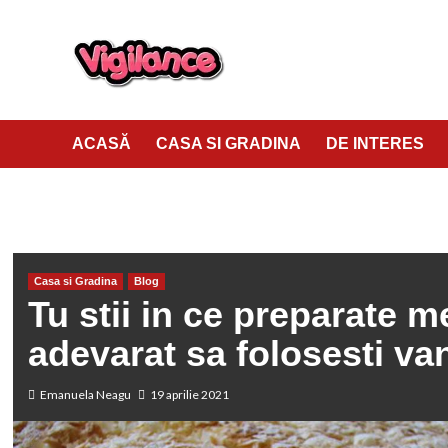
ACASĂ
CASA SI GRADINA
DE INTERES
HOME
CASA SI GRADINA
TU STII IN CE PREPARATE MERITA 
Casa si Gradina
Blog
Tu stii in ce preparate m
adevarat sa folosesti van
Emanuela Neagu
19 aprilie 2021