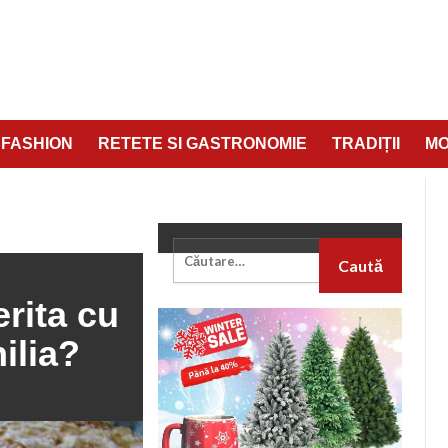
FASHION
RETETE SI GASTRONOMIE
TRADIȚII
M
CU ADEVARAT SA FOLOSESTI VANILIA?
erita cu
ilia?