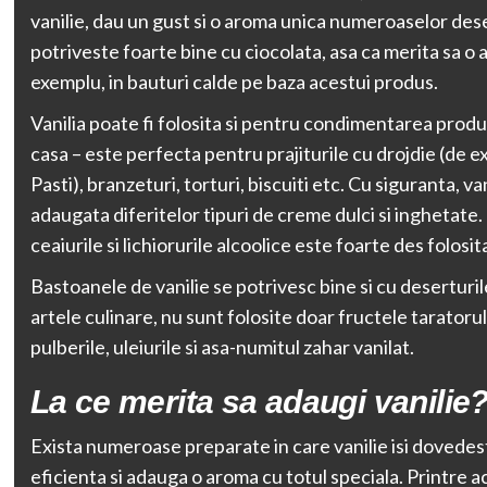
vanilie, dau un gust si o aroma unica numeroaselor dese
potriveste foarte bine cu ciocolata, asa ca merita sa o 
exemplu, in bauturi calde pe baza acestui produs.
Vanilia poate fi folosita si pentru condimentarea prod
casa – este perfecta pentru prajiturile cu drojdie (de 
Pasti), branzeturi, torturi, biscuiti etc. Cu siguranta, van
adaugata diferitelor tipuri de creme dulci si inghetate. 
ceaiurile si lichiorurile alcoolice este foarte des folosi
Bastoanele de vanilie se potrivesc bine si cu deserturile
artele culinare, nu sunt folosite doar fructele taratorului
pulberile, uleiurile si asa-numitul zahar vanilat.
La ce merita sa adaugi vanilie
Exista numeroase preparate in care vanilie isi dovedest
eficienta si adauga o aroma cu totul speciala. Printre ac