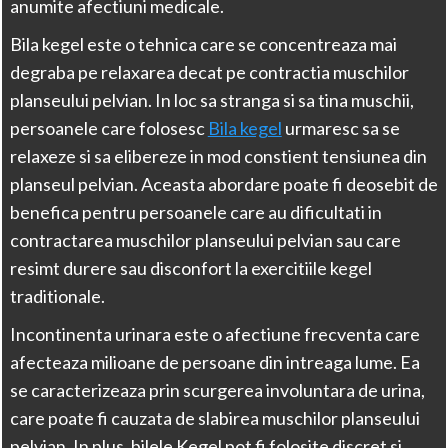
anumite afectiuni medicale.
Bila kegel este o tehnica care se concentreaza mai
degraba pe relaxarea decat pe contractia muschilor
planseului pelvian. In loc sa stranga si sa tina muschii,
persoanele care folosesc
Bila kegel
urmaresc sa se
relaxeze si sa elibereze in mod constient tensiunea din
planseul pelvian. Aceasta abordare poate fi deosebit de
benefica pentru persoanele care au dificultati in
contractarea muschilor planseului pelvian sau care
resimt durere sau disconfort la exercitiile kegel
traditionale.
Incontinenta urinara este o afectiune frecventa care
afecteaza milioane de persoane din intreaga lume. Ea
se caracterizeaza prin scurgerea involuntara de urina,
care poate fi cauzata de slabirea muschilor planseului
pelvian. In plus, bilele Kegel pot fi folosite discret si