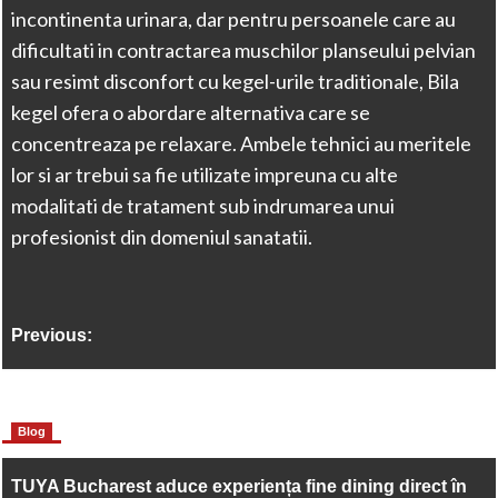
incontinenta urinara, dar pentru persoanele care au
dificultati in contractarea muschilor planseului pelvian
sau resimt disconfort cu kegel-urile traditionale, Bila
kegel ofera o abordare alternativa care se
concentreaza pe relaxare. Ambele tehnici au meritele
lor si ar trebui sa fie utilizate impreuna cu alte
modalitati de tratament sub indrumarea unui
profesionist din domeniul sanatatii.
Previous:
Care este capacitatea unui cort de evenimente?
More Stories
Blog
Next:
TUYA Bucharest aduce experiența fine dining direct în