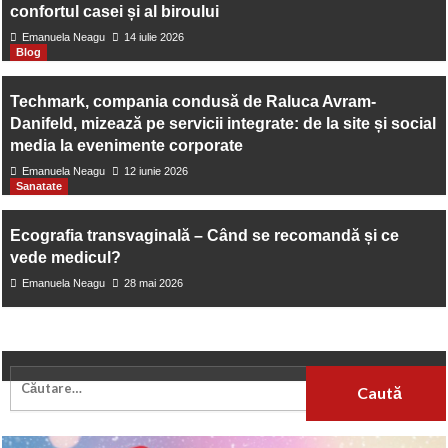
Cum să devii mai fotogenică și fără inhibiții în fața camerei
confortul casei și al biroului
Emanuela Neagu
14 iulie 2026
Blog
Techmark, compania condusă de Raluca Avram-
Danifeld, mizează pe servicii integrate: de la site și social
media la evenimente corporate
Emanuela Neagu
12 iunie 2026
Sanatate
Ecografia transvaginală – Când se recomandă și ce
vede medicul?
Emanuela Neagu
28 mai 2026