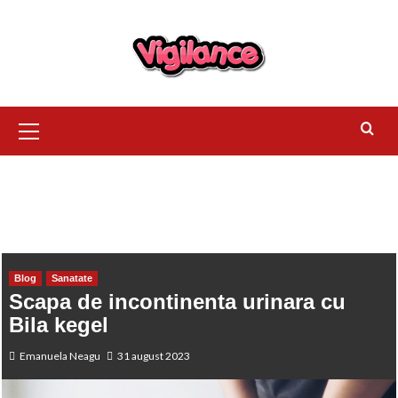
HOME
SANATATE
SCAPA DE INCONTINENTA URINARA CU BILA
KEGEL
Blog
Sanatate
Scapa de incontinenta urinara cu
Bila kegel
Emanuela Neagu
31 august 2023