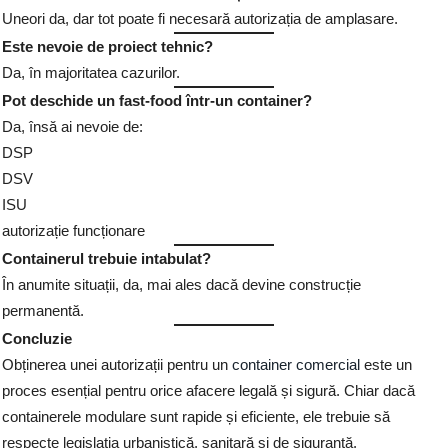
Uneori da, dar tot poate fi necesară autorizația de amplasare.
Este nevoie de proiect tehnic?
Da, în majoritatea cazurilor.
Pot deschide un fast-food într-un container?
Da, însă ai nevoie de:
DSP
DSV
ISU
autorizație funcționare
Containerul trebuie intabulat?
În anumite situații, da, mai ales dacă devine construcție
permanentă.
Concluzie
Obținerea unei autorizații pentru un
container comercial
este un
proces esențial pentru orice afacere legală și sigură. Chiar dacă
containerele modulare sunt rapide și eficiente, ele trebuie să
respecte legislația urbanistică, sanitară și de siguranță.