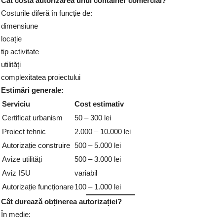
Cât costă autorizarea unui container comercial?
Costurile diferă în funcție de:
dimensiune
locație
tip activitate
utilități
complexitatea proiectului
Estimări generale:
Serviciu
Cost estimativ
Certificat urbanism
50 – 300 lei
Proiect tehnic
2.000 – 10.000 lei
Autorizație construire
500 – 5.000 lei
Avize utilități
500 – 3.000 lei
Aviz ISU
variabil
Autorizație funcționare
100 – 1.000 lei
Cât durează obținerea autorizației?
În medie: