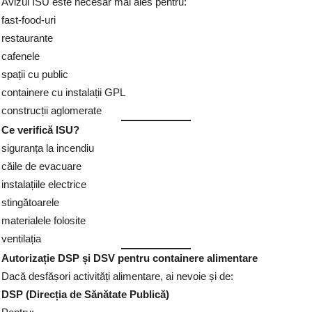
Avizul ISU este necesar mai ales pentru:
fast-food-uri
restaurante
cafenele
spații cu public
containere cu instalații GPL
construcții aglomerate
Ce verifică ISU?
siguranța la incendiu
căile de evacuare
instalațiile electrice
stingătoarele
materialele folosite
ventilația
Autorizație DSP și DSV pentru containere alimentare
Dacă desfășori activități alimentare, ai nevoie și de:
DSP (Direcția de Sănătate Publică)