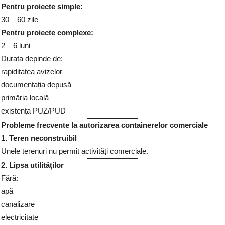
Pentru proiecte simple:
30 – 60 zile
Pentru proiecte complexe:
2 – 6 luni
Durata depinde de:
rapiditatea avizelor
documentația depusă
primăria locală
existența PUZ/PUD
Probleme frecvente la autorizarea containerelor comerciale
1. Teren neconstruibil
Unele terenuri nu permit activități comerciale.
2. Lipsa utilităților
Fără:
apă
canalizare
electricitate