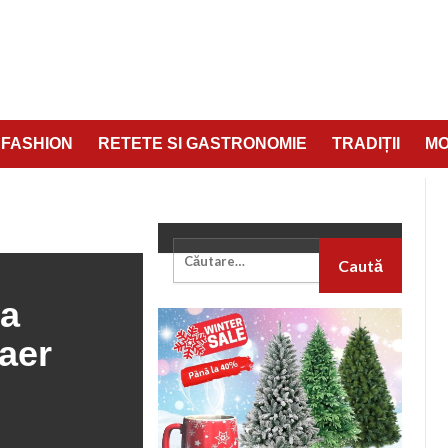
FASHION
RETETE SI GASTRONOMIE
TRADIȚII
M
ÎNTR-UN APARAT DE AER CONDIȚIONAT
 a
 aer