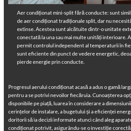
Aer condiționat mini-split fără conducte: sunt simi
de aer condiționat tradiționale split, dar nu necesi
extinse. Acestea sunt alcătuite dintr-o unitate ext
conectată la una sau mai multe unități interioare. A
permit controlul independent al temperaturii în fi
sunt eficiente din punct de vedere energetic, deo
pierde energie prin conducte.
Progresul aerului condiționat acasă a adus o gamă larg
pentru a se potrivi nevoilor fiecăruia. Cunoașterea opț
disponibile pe piață, luarea în considerare a dimensiunii
cerințelor de instalare, a bugetului și a eficienței energ
doritorii să ia decizii informate atunci când aleg aparat
condiționat potrivit, asigurându-se o investiție corectă