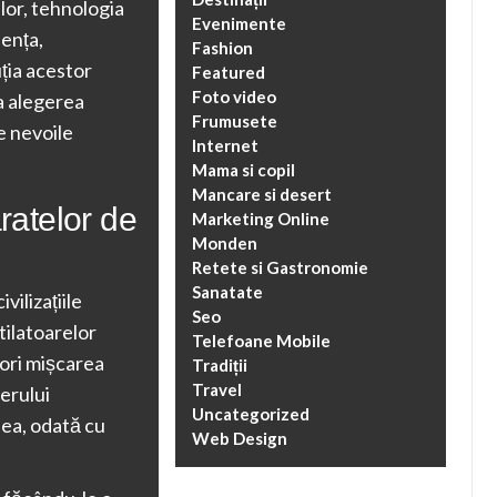
lor, tehnologia
Evenimente
iența,
Fashion
ția acestor
Featured
Foto video
la alegerea
Frumusete
e nevoile
Internet
Mama si copil
Mancare si desert
ratelor de
Marketing Online
Monden
Retete si Gastronomie
Sanatate
vilizațiile
Seo
tilatoarelor
Telefoane Mobile
pori mișcarea
Tradiții
Travel
erului
Uncategorized
lea, odată cu
Web Design