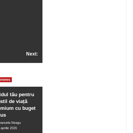
Next:
Articolul următor
interes
idul tău pentru
stil de viață
emium cu buget
dus
anuela Neagu
 aprilie 2026