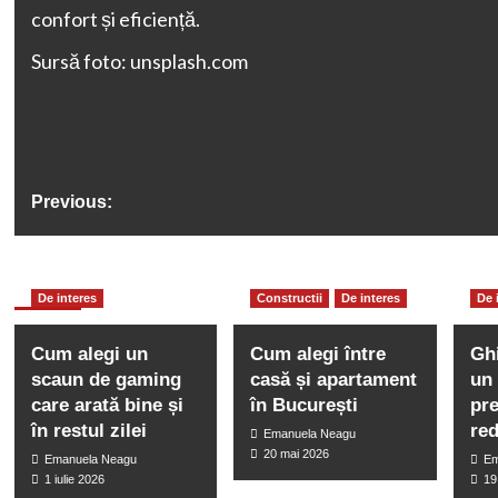
confort și eficiență.
Sursă foto: unsplash.com
Previous:
Friteuza: tipuri, modele și caracteristici
More Stories
De interes
Constructii
De interes
De 
Cum alegi un
Cum alegi între
Gh
scaun de gaming
casă și apartament
un 
care arată bine și
în București
pr
în restul zilei
re
Emanuela Neagu
20 mai 2026
Emanuela Neagu
Em
1 iulie 2026
19