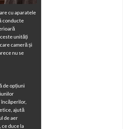
lare cu aparatele
tă conducte
erioară
ceste unități
ecare cameră și
arece nu se
ă de opțiuni
iunilor
 încăperilor,
etice, ajută
ul de aer
, ce duce la