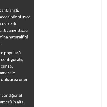
cară largă,
ccesibile și ușor
erestre de
ngură cameră sau
mina naturală și
.
ere populară
e configurații,
scunse.
 camerele
 utilizarea unei
r condiționat
ameră în alta.