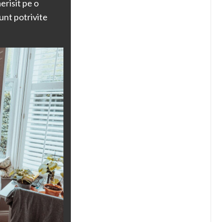
erisit pe o
unt potrivite