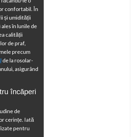
 făcându-le o
 confortabil. În
 și umidității
les în lunile de
 calității
lor de praf,
temele precum
U
de la rosolar-
mnului, asigurând
tru încăperi
tudine de
r cerințe. Iată
lizate pentru