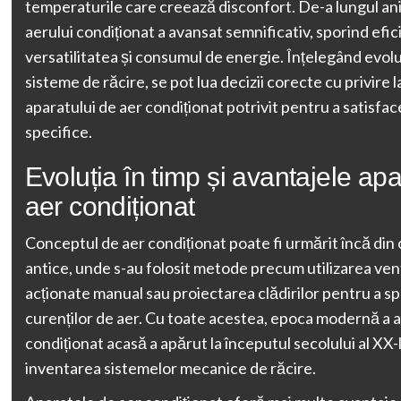
temperaturile care creează disconfort. De-a lungul ani
aerului condiționat a avansat semnificativ, sporind efic
versatilitatea și consumul de energie. Înțelegând evolu
sisteme de răcire, se pot lua decizii corecte cu privire 
aparatului de aer condiționat potrivit pentru a satisfac
specifice.
Evoluția în timp și avantajele apa
aer condiționat
Conceptul de aer condiționat poate fi urmărit încă din ci
antice, unde s-au folosit metode precum utilizarea ven
acționate manual sau proiectarea clădirilor pentru a s
curenților de aer. Cu toate acestea, epoca modernă a a
condiționat acasă a apărut la începutul secolului al XX-
inventarea sistemelor mecanice de răcire.