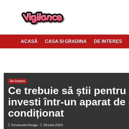
ACASĂ
CASA SI GRADINA
DE INTERES
HOME
DE INTERES
CE TREBUIE SĂ ȘTII PENTRU A INVESTI 
De interes
Ce trebuie să știi pentru
investi într-un aparat de
condiționat
Emanuela Neagu
28 iulie 2023