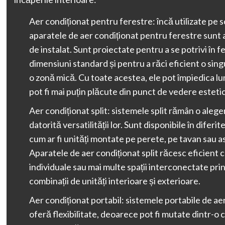
Aer condiționat pentru ferestre: încă utilizate pe s
aparatele de aer condiționat pentru ferestre sunt a
de instalat. Sunt proiectate pentru a se potrivi în f
dimensiuni standard și pentru a răci eficient o si
o zonă mică. Cu toate acestea, ele pot împiedica lu
pot fi mai puțin plăcute din punct de vedere estetic
Aer condiționat split: sistemele split rămân o aleg
datorită versatilității lor. Sunt disponibile în diferit
cum ar fi unități montate pe perete, pe tavan sau a
Aparatele de aer condiționat split răcesc eficient
individuale sau mai multe spații interconectate prin
combinații de unități interioare și exterioare.
Aer condiționat portabil: sistemele portabile de ae
oferă flexibilitate, deoarece pot fi mutate dintr-o c